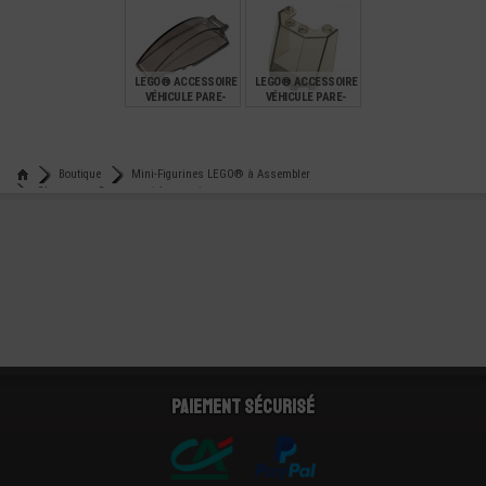
6X4X2
SW
€
€
€
1,49
2,49
0,13
LEGO® ACCESSOIRE
LEGO® ACCESSOIRE
VÉHICULE PARE-
VÉHICULE PARE-
BRISE COCKPIT
BRISE 3X4X3
8X4X2
€
€
1,25
2,99
Boutique
Mini-Figurines LEGO® à Assembler
Chapeaux - Casques et Accessoires
Lego® accessoire mini-figurine visière casque
Paiement sécurisé