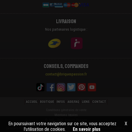
Livraison
Nos partenaires logistique :
Conseils, Commandes
contact@briquespassion.fr
ACCUEIL
BOUTIQUE
INFOS
AIDE/FAQ
LIENS
CONTACT
Conditions générales de vente
Mentions légales
© 2021 - 2026 Briques Passion
En poursuivant votre navigation sur ce site, vous acceptez
X
l'utilisation de cookies.
En savoir plus
La societé BRIQUESPASSION® n'est ni Cautionnée ni Sponsorisée par la marque commerciale LEGO® du
groupe LEGO®