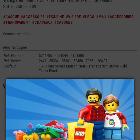
Transparent Marron Noir - Transparent Brown - Old Trans-Black
Set: 60258 - 60139 -
#CASQUE
#ACCESSOIRE
#FIGURINE
#VISIERE
#LEGO
#MINI
#ACCESSOIRES
#TRANSPARENT
#CHAPEAUX
#CASQUES
Partager ce produit
Infos techniques
Ref. Element
6244785 - 4571044 - 4163306
Ref. Design
2447 - 35334 - 25361 - 59456 - 70651 - 88407
Couleur
13 - Transparent Marron Noir - Transparent Brown - Old
Trans-Black
Vous aimerez aussi les produits suivants
LEGO® MINI-
LEGO® ACCESSOIRE
LEGO® FRIENDS
FIGURINE CHEVEUX
VÉHICULE PARE-
JAMBES JUPE (Q)
AVEC CHIGNON (1T)
BRISE - TUILE 8X6X2