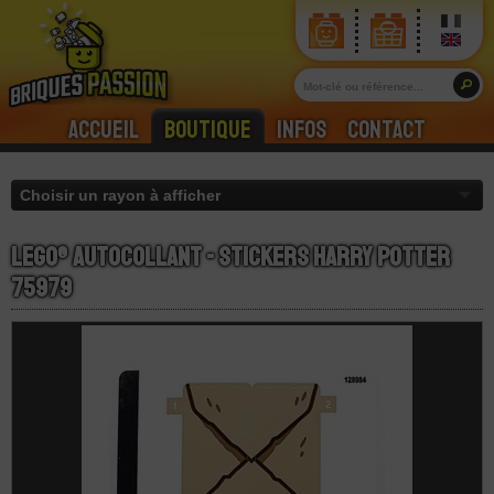
Accueil
Boutique
Infos
Contact
LEGO® Autocollant - Stickers Harry Potter
75979