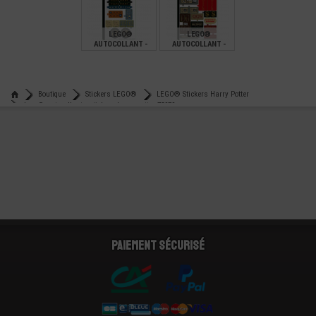
€
€
€
4,00
5,00
4,00
LEGO®
LEGO®
AUTOCOLLANT -
AUTOCOLLANT -
STICKERS HARRY
STICKERS SET 75978
POTTER 75978 A
B
€
€
13,90
10,90
Boutique
Stickers LEGO®
LEGO® Stickers Harry Potter
Lego® autocollant - stickers harry potter 75979
Paiement sécurisé