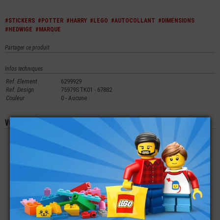
#STICKERS
#POTTER
#HARRY
#LEGO
#AUTOCOLLANT
#DIMENSIONS
#HEDWIGE
#MARQUE
Partager ce produit
Infos techniques
Ref. Element
6299929
Ref. Design
75979STK01 - 67882
Couleur
0 - Aucune
Vous aimerez aussi les produits suivants
LEGO®
LEGO®
LEGO®
AUTOCOLLANT -
AUTOCOLLANT -
AUTOCOLLANT -
STICKERS 76898
STICKERS 41430
STICKERS TECHNIC
PLANCHE 2
42112
€
€
€
1,99
2,99
1,99