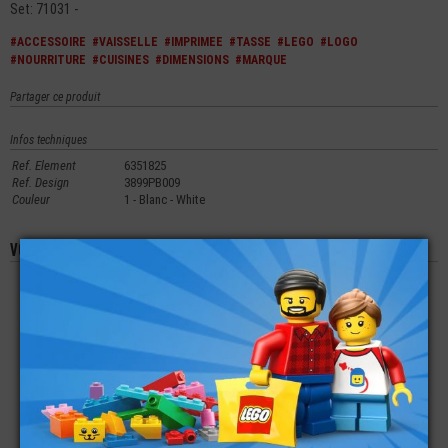
Set: 71031 -
#ACCESSOIRE
#VAISSELLE
#IMPRIMEE
#TASSE
#LEGO
#LOGO
#NOURRITURE
#CUISINES
#DIMENSIONS
#MARQUE
Partager ce produit
Infos techniques
Ref. Element
6351825
Ref. Design
3899PB009
Couleur
1 - Blanc - White
Vous aimerez aussi les produits suivants
LEGO® ACCESSOIRE
LEGO® PLATE LISSE
LEGO® PLATE LISSE
MINI-FIGURINE ARME
1X1 IMPRIMÉE
2X2 IMPRIMÉE STAR-
EPÉE
HAGRID
WARS
€
€
€
1,99
1,99
0,99