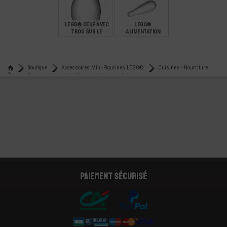
€
€
€
0,79
0,14
0,40
LEGO® OEUF AVEC
LEGO®
TROU SUR LE
ALIMENTATION
DESSUS
LÉGUME NAVET
€
€
0,30
0,22
Boutique
Accessoires Mini-Figurines LEGO®
Cuisines - Nourriture
Lego® accessoire vaisselle tasse imprimée logo tva
Paiement sécurisé