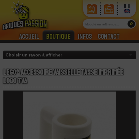
Accueil
Boutique
Infos
Contact
LEGO® Accessoire Vaisselle Tasse Imprimée
Logo TVA