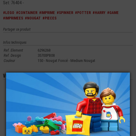
Set: 76404 -
#LEGO
#CONTAINER
#IMPRIME
#SPINNER
#POTTER
#HARRY
#GAME
#IMPRIMEES
#NOUGAT
#PIECES
Partager ce produit
Infos techniques
Ref. Element
6296268
Ref. Design
35700PB08
Couleur
150 - Nougat Foncé - Medium Nougat
Vous aimerez aussi les produits suivants
LEGO® BRIQUE 1X4
LEGO® PLATE LISSE
LEGO® MINI-
IMPRIMÉE LOSANGE
2X2 FILLE ENDORMIE
FIGURINE TORSE -
MOSAIQUE
VINYLE - VESTE EN
JEANS (2I)
€
€
€
1,49
0,59
2,90