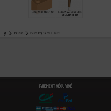
€
€
€
4,90
6,90
0,22
LEGO® BRIQUE 1X2
LEGO® ACCESSOIRE
MINI-FIGURINE
SPORT - BATTE DE
BASEBALL
€
€
0,15
2,49
Boutique
Pièces Imprimées LEGO®
Lego® container box 2x2x1 imprimé harry potter game spinner
Paiement sécurisé