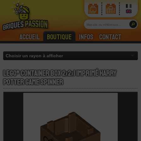
Accueil
Boutique
Infos
Contact
LEGO® Container Box 2
x
2
x
1 Imprimé Harry
Potter Game Spinner