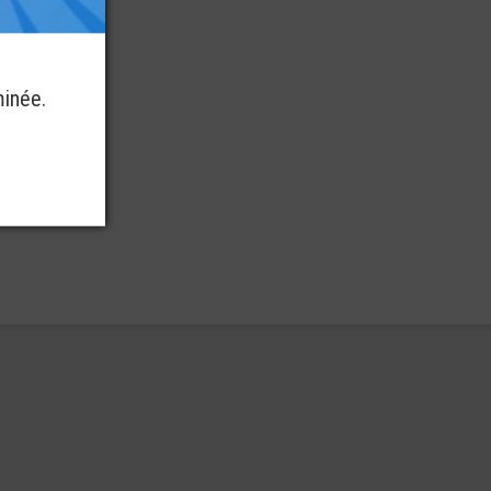
minée.