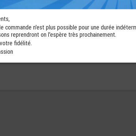
ents,
de commande n'est plus possible pour une durée indéter
isons reprendront on l'espère très prochainement.
otre fidélité.
assion