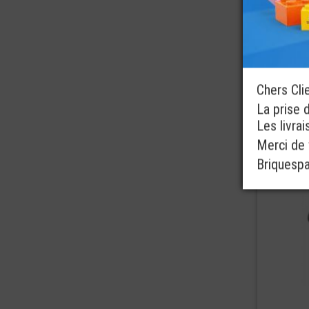
ref : 76255-SH878
Chers Cli
La prise 
Les livra
Merci de v
Briquesp