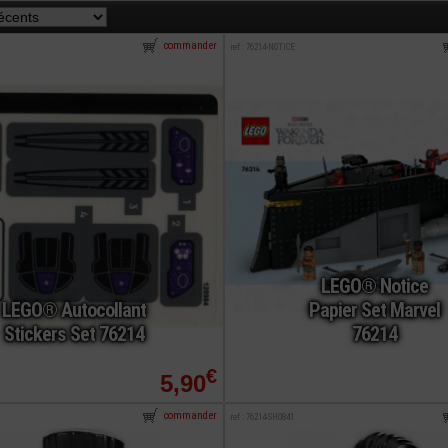
commander
ref : 76214-NOTICE
LEGO® Notice
LEGO® Autocollant
Papier Set Marvel
Stickers Set 76214
76214
€
5,90
commander
ref : 76214-SH0841