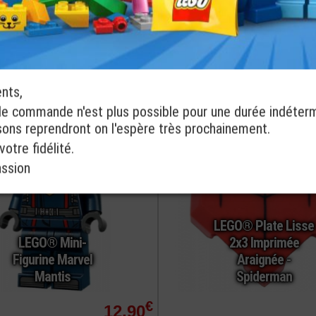
Marvel
Nebula
€
2,90
commander
ref : 6404124
ents,
de commande n'est plus possible pour une durée indéter
isons reprendront on l'espère très prochainement.
otre fidélité.
assion
LEGO® Plate Lisse
LEGO® Mini-
2x3 Imprimée
Figurine Marvel
Araignée -
Mantis
Spiderman
€
12,90