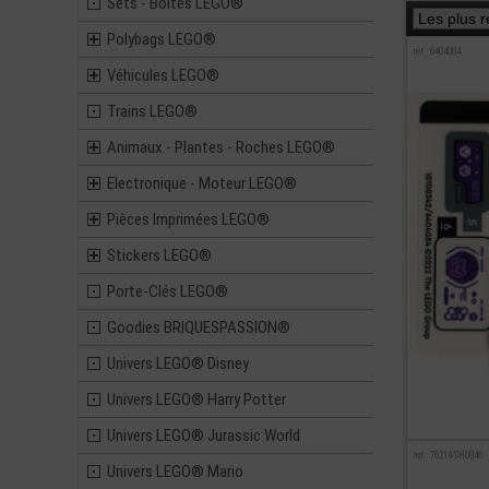
Sets - Boites LEGO®
Polybags LEGO®
ref : 6404084
Véhicules LEGO®
Trains LEGO®
Animaux - Plantes - Roches LEGO®
Electronique - Moteur LEGO®
Pièces Imprimées LEGO®
Stickers LEGO®
Porte-Clés LEGO®
Goodies BRIQUESPASSION®
Univers LEGO® Disney
Univers LEGO® Harry Potter
Univers LEGO® Jurassic World
ref : 76214-SH0846
Univers LEGO® Mario