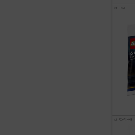
ref : 30653
ref : 76267-SH908