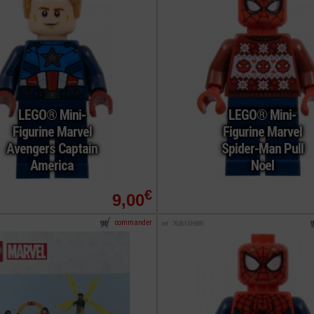
LEGO® Mini-
LEGO® Mini-
Figurine Marvel
Figurine Marvel
Avengers Captain
Spider-Man Pull
America
Noel
€
9,00
commander
ref : 76261-SH889