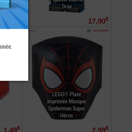
Drax
€
€
15,90
17,90
commander
commander
ref : 6404116
minée.
LEGO® Plate
Imprimée Masque
Spiderman Super
Héros
€
€
1,49
2,99