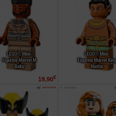
LEGO® Mini-
LEGO® Mini-
Figurine Marvel M
Figurine Marvel Kin
Baku
Namor
€
19,90
commander
ref : 76281-SH0942