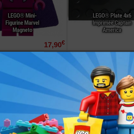
LEGO® Mini-
LEGO® Plate 4x6
Figurine Marvel
Imprimée Captain
Magneto
America
€
17,90
commander
ref : 76255-SH876
LEGO® Autocollant
LEGO® Mini-
Stickers Set 76255
Figurine Marvel