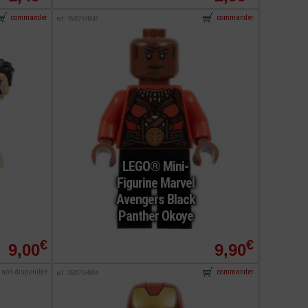
commander
commander
ref : 76267-SH847
LEGO® Mini-
Figurine Marvel
Avengers Black
Panther Okoye
€
€
9,00
9,90
non disponible
commander
ref : 76267-SH904