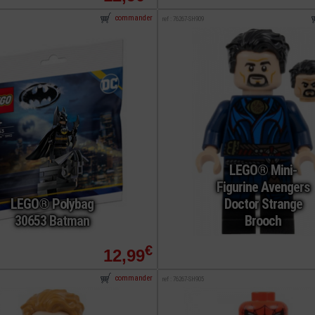
commander
ref : 76267-SH909
LEGO® Mini-
Figurine Avengers
LEGO® Polybag
Doctor Strange
30653 Batman
Brooch
€
12,99
commander
ref : 76267-SH905