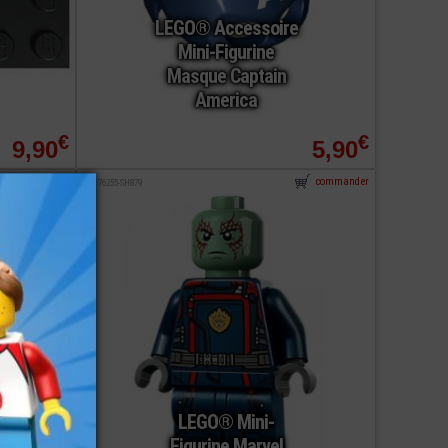
LEGO® Accessoire
Mini-Figurine
Masque Captain
America
€
€
9,90
5,90
commander
commander
ref : 76255-SH879
LEGO® Mini-
Figurine Marvel