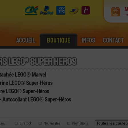
M
› 
Accueil
Boutique
Infos
Contact
rs lego® super heros
tachée LEGO® Marvel
urine LEGO® Super-Héros
ire LEGO® Super-Héros
 - Autocollant LEGO® Super-Héros
En stock
Nouveautés
Promotions
rche...