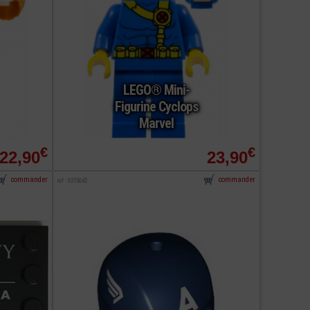
LEGO® Mini-
Figurine Cyclops
Marvel
€
€
22,90
23,90
commander
commander
ref : 6315642