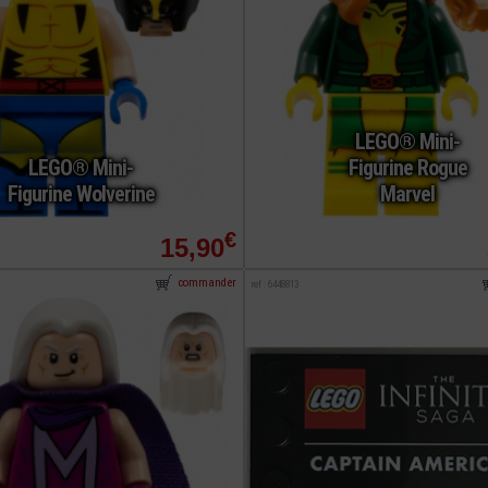
LEGO® Mini-
LEGO® Mini-
Figurine Rogue
Figurine Wolverine
Marvel
€
15,90
commander
ref : 6448813