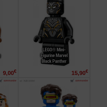
LEGO® Mini-
g
Figurine Marvel
Black Panther
€
€
9,00
15,90
commander
commander
ref : 76281-SH0941