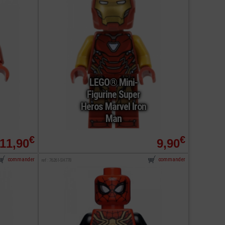
LEGO® Mini-
Figurine Super
Heros Marvel Iron
Man
€
€
11,90
9,90
commander
commander
ref : 76261-SH778