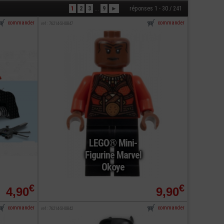
1
2
3
...
9
►
réponses 1 - 30 / 241
commander
commander
ref : 76214-SH0847
LEGO® Mini-
Figurine Marvel
Okoye
€
€
4,90
9,90
commander
commander
ref : 76214-SH0842