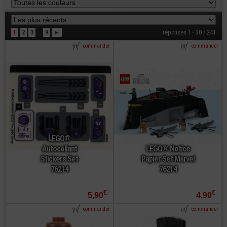
1
2
3
...
9
►
réponses 1 - 30 / 241
commander
commander
LEGO®
Autocollant
LEGO® Notice
Stickers Set
Papier Set Marvel
76214
76214
€
€
5,90
4,90
commander
commander