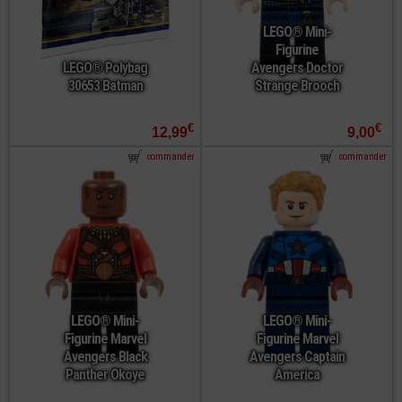
LEGO® Mini-
Figurine
LEGO® Polybag
Avengers Doctor
30653 Batman
Strange Brooch
€
€
12,99
9,00
commander
commander
LEGO® Mini-
LEGO® Mini-
Figurine Marvel
Figurine Marvel
Avengers Black
Avengers Captain
Panther Okoye
America