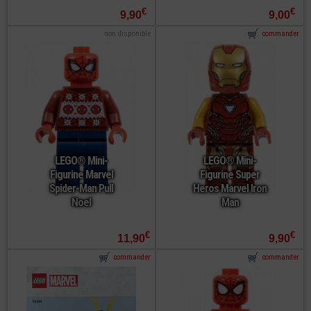
€
€
9,90
9,00
non disponible
commander
LEGO® Mini-
LEGO® Mini-
Figurine Marvel
Figurine Super
Spider-Man Pull
Heros Marvel Iron
Noel
Man
€
€
11,90
9,90
commander
commander