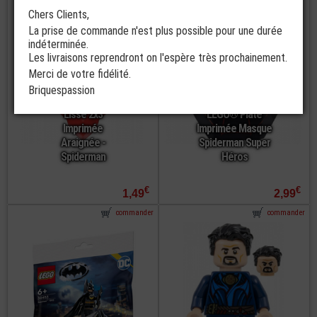
Chers Clients,
La prise de commande n'est plus possible pour une durée
indéterminée.
Les livraisons reprendront on l'espère très prochainement.
Merci de votre fidélité.
Briquespassion
LEGO® Plate
Lisse 2x3
LEGO® Plate
Imprimée
Imprimée Masque
Araignée -
Spiderman Super
Spiderman
Héros
€
€
1,49
2,99
commander
commander