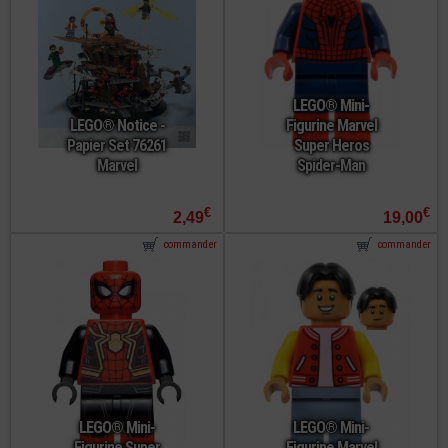
LEGO® Mini-
LEGO® Notice -
Figurine Marvel
Papier Set 76261
Super Heros
Marvel
Spider-Man
€
€
2,49
19,00
commander
commander
LEGO® Mini-
LEGO® Mini-
Figurine Super
Figurine Marvel