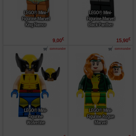
LEGO® Mini-
LEGO® Mini-
Figurine Marvel
Figurine Marvel
King Namor
Black Panther
€
€
9,00
15,90
commander
commander
LEGO® Mini-
LEGO® Mini-
Figurine
Figurine Rogue
Wolverine
Marvel