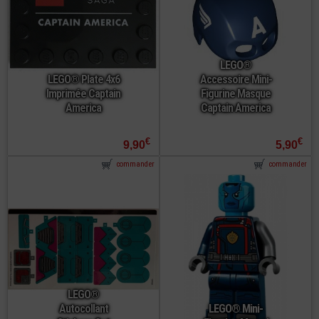
LEGO®
LEGO® Plate 4x6
Accessoire Mini-
Imprimée Captain
Figurine Masque
America
Captain America
€
€
9,90
5,90
commander
commander
LEGO®
Autocollant
LEGO® Mini-