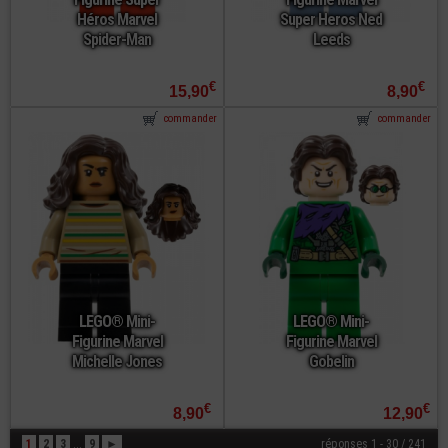
Héros Marvel
Super Heros Ned
Spider-Man
Leeds
€
€
15,90
8,90
commander
commander
LEGO® Mini-
LEGO® Mini-
Figurine Marvel
Figurine Marvel
Michelle Jones
Gobelin
€
€
8,90
12,90
1
2
3
...
9
►
réponses 1 - 30 / 241