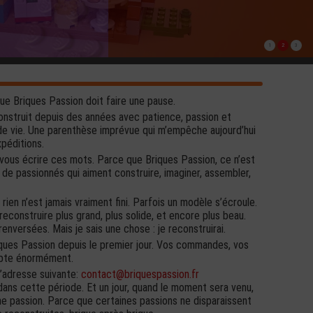
1
2
3
ique Briques Passion doit faire une pause.
 construit depuis des années avec patience, passion et
 de vie. Une parenthèse imprévue qui m’empêche aujourd’hui
xpéditions.
vous écrire ces mots. Parce que Briques Passion, ce n’est
e passionnés qui aiment construire, imaginer, assembler,
ien n’est jamais vraiment fini. Parfois un modèle s’écroule.
econstruire plus grand, plus solide, et encore plus beau.
enversées. Mais je sais une chose : je reconstruirai.
iques Passion depuis le premier jour. Vos commandes, vos
ompte énormément.
l’adresse suivante:
contact@briquespassion.fr
ns cette période. Et un jour, quand le moment sera venu,
me passion. Parce que certaines passions ne disparaissent