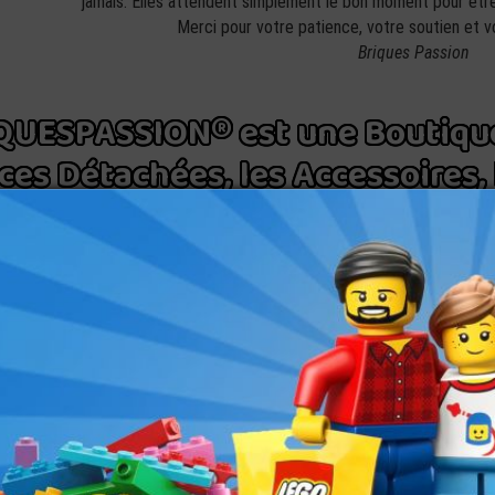
jamais. Elles attendent simplement le bon moment pour être
Merci pour votre patience, votre soutien et vot
Briques Passion
QUESPASSION® est une Boutique 
ces Détachées, les Accessoires, 
Stickers LEG
Expédition offerte pour la France Métropolitaine,
- dès 55€00 d'achat - livraison offerte par M
Expéditions en 24H00
Briques et Pièces Détachée