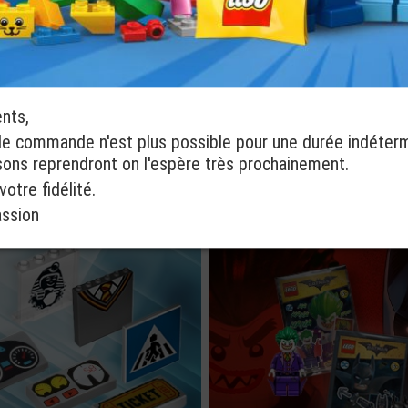
ents,
de commande n'est plus possible pour une durée indéter
isons reprendront on l'espère très prochainement.
Pièces Détachées
Pièces LEGO®
otre fidélité.
LEGO®
Technic
assion