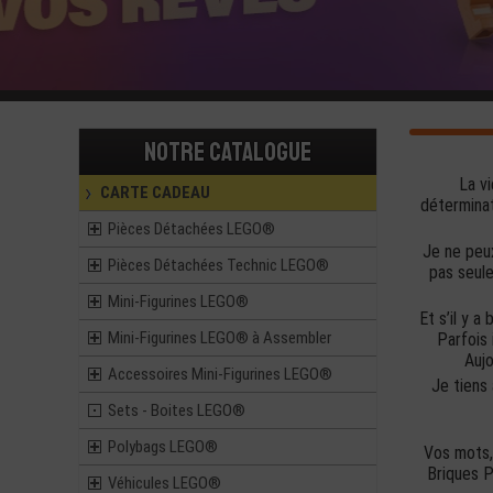
Notre catalogue
La vi
CARTE CADEAU
déterminat
Pièces Détachées LEGO®
Je ne peux
Pièces Détachées Technic LEGO®
pas seule
Mini-Figurines LEGO®
Et s’il y a
Mini-Figurines LEGO® à Assembler
Parfois 
Aujo
Accessoires Mini-Figurines LEGO®
Je tiens
Sets - Boites LEGO®
Polybags LEGO®
Vos mots,
Briques P
Véhicules LEGO®