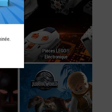
minée.
Pièces LEGO®
Eléctronique