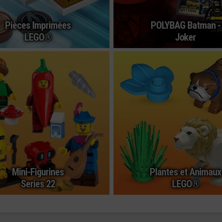
Pièces Imprimées
POLYBAG Batman -
LEGO®
Joker
Mini-Figurines
Plantes et Animaux
Series 22
LEGO®