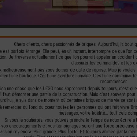
Chers clients, chers passionnés de briques, Aujourd’hui, la bout
e est parfois étrange. Elle peut, en un instant, interrompre ce que l’on
ion. Je traverse actuellement ce que l’on pourrait appeler un accident
d’assurer les commandes et les e
 malheureusement pas vous donner de date de reprise. Mais je voulais 
ment une boutique. C’est une aventure humaine. C’est une communauté d
recommencer.
 bien une chose que les LEGO nous apprennent depuis toujours, c’est que r
il faut démonter une partie de la construction. Mais c’est souvent pour r
urd’hui, je suis dans ce moment où certaines briques de ma vie se sont r
 à remercier du fond du cœur toutes les personnes qui ont fait vivre Br
messages, votre fidélité… tout cela c
Si vous le souhaitez, vous pouvez prendre le temps de nous écrire a 
 vos encouragements et vos témoignages seront une force précieuse da
assion reviendra. Plus grande. Plus forte. Et toujours animée par la mê