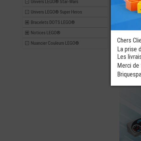
Univers LEGO® Star-Wars
Univers LEGO® Super Heros
Bracelets DOTS LEGO®
Notices LEGO®
Chers Cli
Nuancier Couleurs LEGO®
La prise 
Les livra
Merci de v
Briquesp