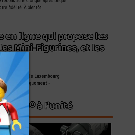
 reconstruites, brique après brique.
re fidélité. À bientôt.
en ligne qui propose les
les Mini-Figurines, et les
O®.
 la Belgique et le Luxembourg
ondial Relay uniquement -
s LEGO® à l'unité