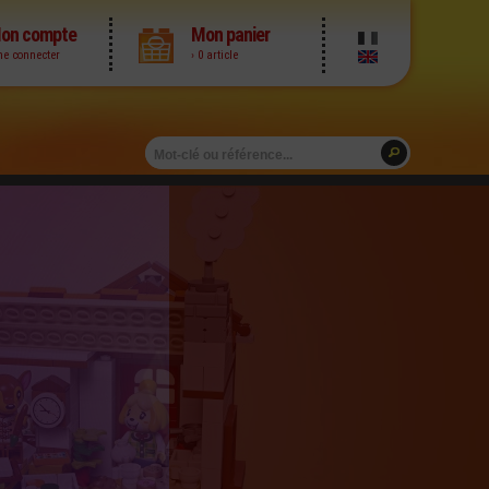
on compte
Mon panier
me connecter
› 0 article