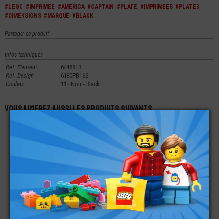
#LEGO
#IMPRIMEE
#AMERICA
#CAPTAIN
#PLATE
#IMPRIMEES
#PLATES
#DIMENSIONS
#MARQUE
#BLACK
Partager ce produit
Infos techniques
Ref. Element
6448813
Ref. Design
6180PB166
Couleur
11 - Noir - Black
Vous aimerez aussi les produits suivants
LEGO® PLATE 1X2
LEGO® PLATE RONDE
LEGO® PLATE 1X2X2
ANGLE 90°-
6X6
ANGLE - EN FORME
SUPPORT 2X2
DE L
€
€
€
0,16
0,49
0,11
LEGO® PLATE 16X16
LEGO® PLATE
LEGO® PLATE 1X1