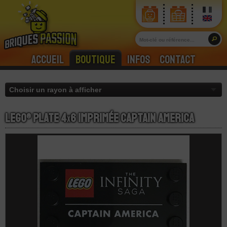
Accueil
Boutique
Infos
Contact
LEGO® Plate 4
x
6 Imprimée Captain America