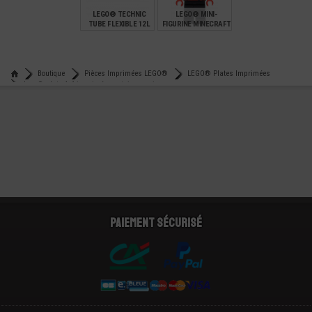
LEGO® TECHNIC
LEGO® MINI-
TUBE FLEXIBLE 12L
FIGURINE MINECRAFT
9.6 CMS SOUPLE
- NINJA
€
€
4,90
7,90
Boutique
Pièces Imprimées LEGO®
LEGO® Plates Imprimées
Lego® plate 4x6 imprimée captain america
Paiement sécurisé