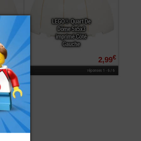
LEGO® Quart De
Dôme 5x5x3
imprimé Côté
Gauche
€
€
1,40
2,99
réponses 1 - 6 / 6