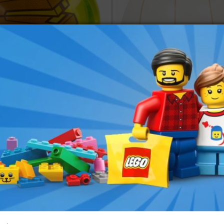
LEGO® Brique
LEGO® Quart De
Dome 2x2 Imprimée
Dôme 5x5x3
Agrafeuse
imprimé Côté Droit
€
4,99