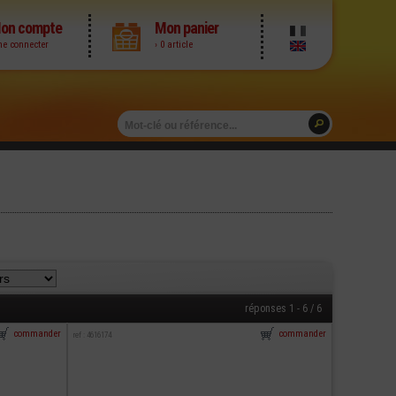
on compte
Mon panier
me connecter
› 0 article
réponses 1 - 6 / 6
commander
commander
ref : 4616174