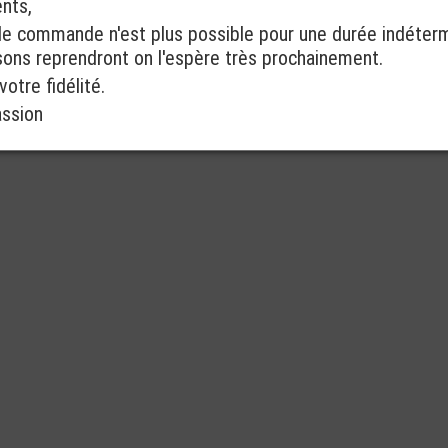
ents,
de commande n'est plus possible pour une durée indéter
isons reprendront on l'espère très prochainement.
otre fidélité.
assion