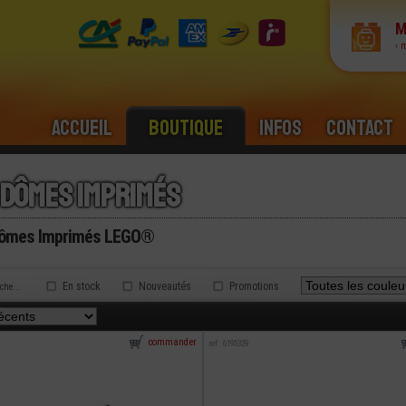
M
› 
Accueil
Boutique
Infos
Contact
 dômes imprimés
Dômes Imprimés LEGO®
En stock
Nouveautés
Promotions
rche...
commander
ref : 6195329