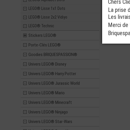
Chers Cli
LEGO® Lisse 1x1 Dots
La prise 
Les livra
LEGO® Lisse 2x2 Vidiyo
Merci de v
LEGO® Technic
Briquesp
Stickers LEGO®
Porte-Clés LEGO®
Goodies BRIQUESPASSION®
Univers LEGO® Disney
Univers LEGO® Harry Potter
Univers LEGO® Jurassic World
Univers LEGO® Mario
Univers LEGO® Minecraft
Univers LEGO® Ninjago
Univers LEGO® Star-Wars