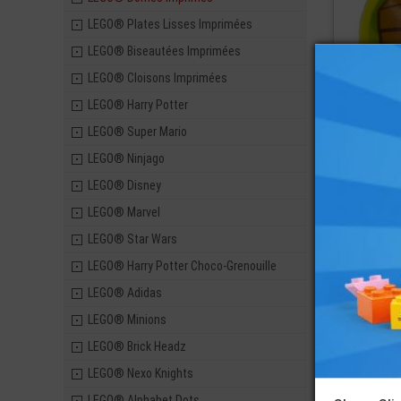
LEGO® Plates Lisses Imprimées
LEGO® Biseautées Imprimées
LEGO® Cloisons Imprimées
LEGO® Harry Potter
LEGO® Super Mario
LEGO® Ninjago
LEGO® Disney
LEGO® Marvel
LEGO® Star Wars
LEGO® Harry Potter Choco-Grenouille
LEGO® Adidas
LEGO® Minions
LEGO® Brick Headz
LEGO® Nexo Knights
LEGO® Alphabet Dots