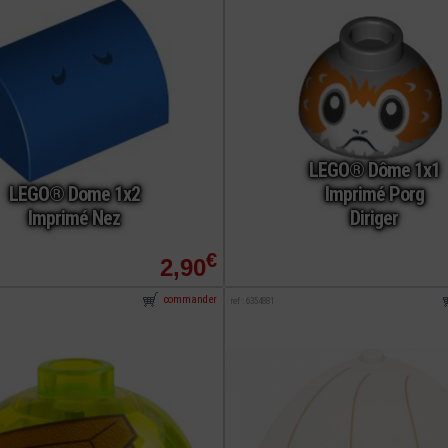
LEGO® Dôme 1x1
LEGO® Dome 1x2
Imprimé Porg
Imprimé Nez
Diriger
€
2,90
commander
ref : 6354881