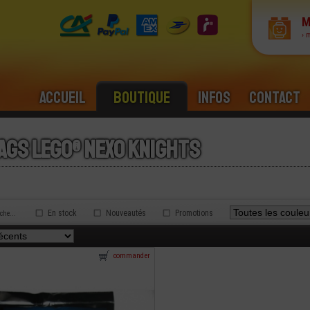
M
› 
Accueil
Boutique
Infos
Contact
ags lego® nexo knights
En stock
Nouveautés
Promotions
rche...
commander