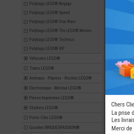
Polybags LEGO® Ninjago
Polybags LEGO® Speed
Polybags LEGO® Star Wars
Polybags LEGO® The LEGO® Movies
Polybags LEGO® Technics
Polybags LEGO® VIP
Véhicules LEGO®
Trains LEGO®
Animaux - Plantes - Roches LEGO®
Electronique - Moteur LEGO®
Pièces Imprimées LEGO®
Chers Cli
Stickers LEGO®
La prise 
Porte-Clés LEGO®
Les livra
Goodies BRIQUESPASSION®
Merci de v