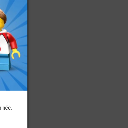
minée.