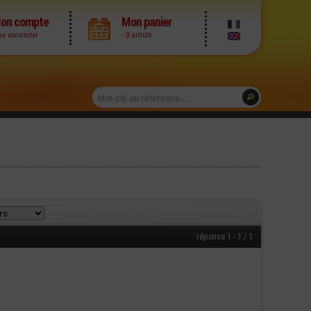
on compte
Mon panier
me connecter
› 0 article
réponse 1 - 1 / 1