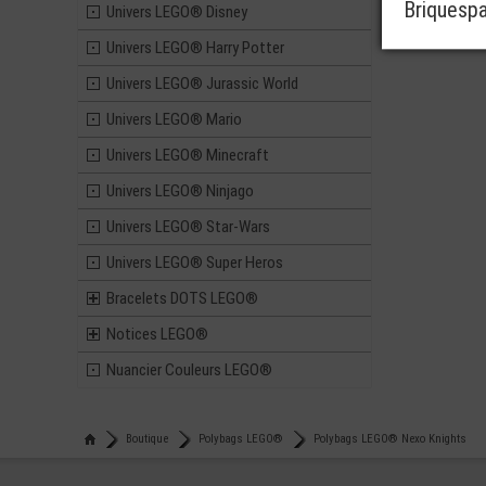
Briquesp
Univers LEGO® Disney
Univers LEGO® Harry Potter
Univers LEGO® Jurassic World
Univers LEGO® Mario
Univers LEGO® Minecraft
Univers LEGO® Ninjago
Univers LEGO® Star-Wars
Univers LEGO® Super Heros
Bracelets DOTS LEGO®
Notices LEGO®
Nuancier Couleurs LEGO®
Boutique
Polybags LEGO®
Polybags LEGO® Nexo Knights