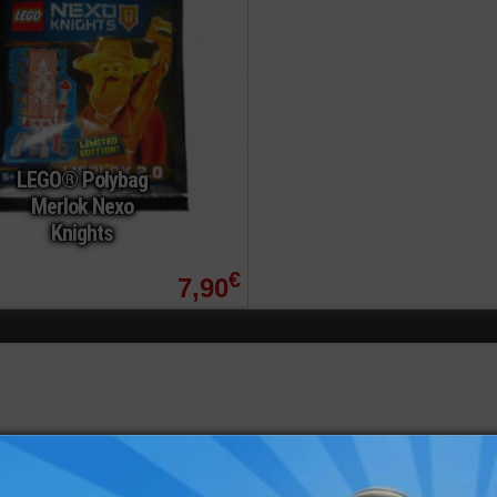
LEGO® Polybag
Merlok Nexo
Knights
€
7,90