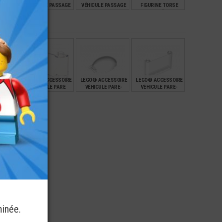
E STAR-
VÉHICULE PASSAGE
VÉHICULE PASSAGE
FIGURINE TORSE
UTONS
DE ROUE 4X2
DE ROUE ET AILES
IMPRIMÉ (2Q)
AVANT 2X4
€
€
€
€
1,09
0,59
2,99
SSOIRE
LEGO® ACCESSOIRE
LEGO® ACCESSOIRE
LEGO® ACCESSOIRE
PARE-
VÉHICULE PARE
VÉHICULE PARE-
VÉHICULE PARE-
6X1
BRISE 2X4X2
BRISE COCKPIT
BRISE 1X6X3
6X4X2
€
€
€
€
0,59
1,00
0,72
minée.