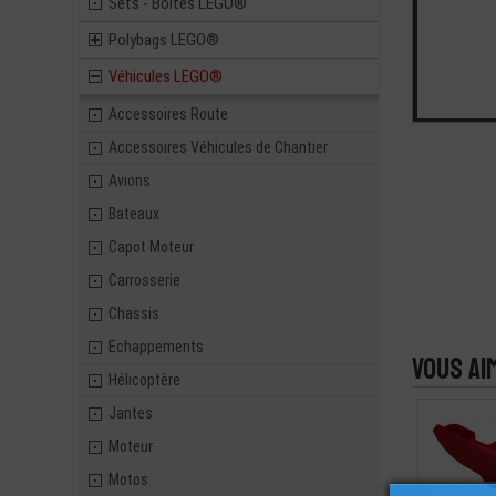
Sets - Boites LEGO®
Polybags LEGO®
Véhicules LEGO®
Accessoires Route
Accessoires Véhicules de Chantier
Avions
Bateaux
Capot Moteur
Carrosserie
Chassis
Echappements
Vous ai
Hélicoptère
Jantes
Moteur
Motos
LEGO® TEC