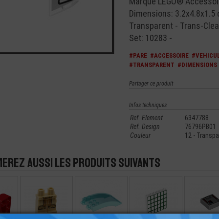
Marque LEGO® Accessoire
Dimensions: 3.2x4.8x1.5
Transparent - Trans-Clea
Set: 10283 -
#PARE
#ACCESSOIRE
#VEHICU
#TRANSPARENT
#DIMENSIONS
Partager ce produit
Infos techniques
Ref. Element
6347788
Ref. Design
76796PB01
Couleur
12 - Transpa
merez aussi les produits suivants
HNIC
LEGO® MINI-
LEGO® ACCESSOIRE
LEGO® MUR
LEGO® PLATE