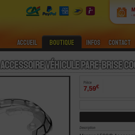
M
› 
Accueil
Boutique
Infos
Contact
 Accessoire Véhicule Pare-Brise Co
Pièce
€
7,59
Description