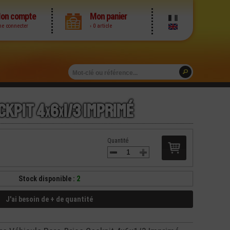
on compte
Mon panier
me connecter
› 0 article
ckpit 4
x
6
x
1/3 Imprimé
Quantité
Stock disponible :
2
J'ai besoin de + de quantité