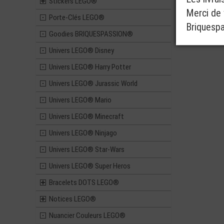
Stickers LEGO®
Merci de v
Porte-Clés LEGO®
Briquesp
Goodies BRIQUESPASSION®
Univers LEGO® Disney
Univers LEGO® Harry Potter
Univers LEGO® Jurassic World
Univers LEGO® Mario
Univers LEGO® Minecraft
Univers LEGO® Ninjago
Univers LEGO® Star-Wars
Univers LEGO® Super Heros
Bracelets DOTS LEGO®
Notices LEGO®
Nuancier Couleurs LEGO®