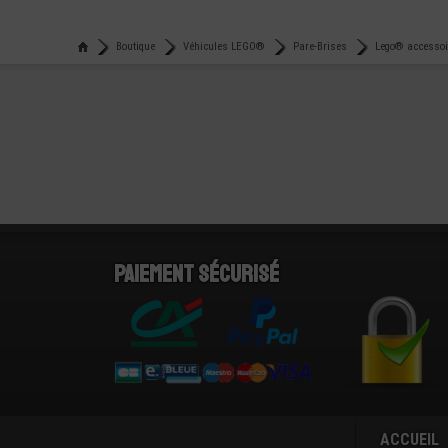
Boutique
Véhicules LEGO®
Pare-Brises
Lego® accessoir
Paiement sécurisé
ACCUEIL