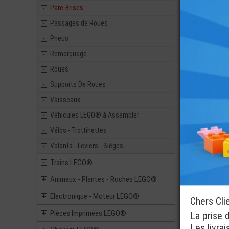
CARÉNAGE 3X
Pare-Brises
Pièces 
Passages de Roues
0,64
Pneus
Remorquage
Roues
LEGO® PARE
Supports De Roues
TRAIN LOCO
2X6X2
Vaisseaux
Véhicules LEGO® à Assembler
0,99
Vélos - Trottinettes
Volants - Leviers - Sièges
Trains LEGO®
Animaux - Plantes - Roches LEGO®
Electronique - Moteur LEGO®
Chers Cli
Pièces Imprimées LEGO®
La prise 
Les livra