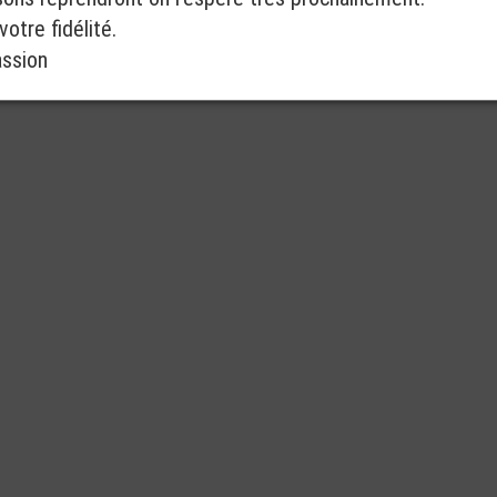
otre fidélité.
assion