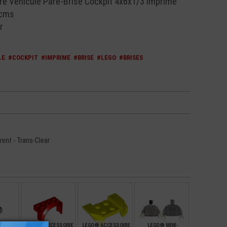
 Véhicule Pare-Brise Cockpit 4x6x1/3 Imprimé
 cms
r
LE
#COCKPIT
#IMPRIME
#BRISE
#LEGO
#BRISES
rent - Trans-Clear
 LISSE
LEGO® ACCESSOIRE
LEGO® ACCESSOIRE
LEGO® MINI-