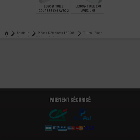
LEGO® TUILE
LEGO® TUILE 2X8
COURBÉE 1X6 AVEC 2
AVEC UNE
TENONS SUR LE
INCLINAISON DE 45°
DESSUS
€
€
0,29
0,59
Boutique
Pièces Détachées LEGO®
Tuiles - Slope
Lego® tuile 1x2 - 45° à angle droit
Paiement sécurisé