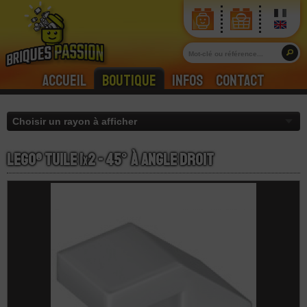
Accueil
Boutique
Infos
Contact
LEGO® Tuile 1
x
2 - 45° à Angle Droit