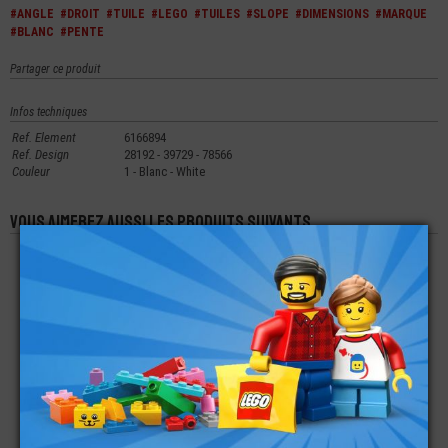
#ANGLE
#DROIT
#TUILE
#LEGO
#TUILES
#SLOPE
#DIMENSIONS
#MARQUE
#BLANC
#PENTE
Partager ce produit
Infos techniques
Ref. Element
6166894
Ref. Design
28192 - 39729 - 78566
Couleur
1 - Blanc - White
Vous aimerez aussi les produits suivants
LEGO® TECHNIC
LEGO® TUILE LISSE
LEGO® PLATE ANGLE
CARÉNAGE 2X5 CÔTÉ
1X4
3X6
DROIT N°21
€
€
€
1,79
0,17
0,31
LEGO® TUILE
LEGO® PLATE RONDE
LEGO® TUILE LISSE