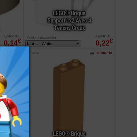
LEGO® Brique
Support 1x2 Avec 4
Tenons Creux
à partir de
à partir de
7 coloris disponibles
€
€
0,14
0,22
commander
commander
ref : 6186400
LEGO® Brique