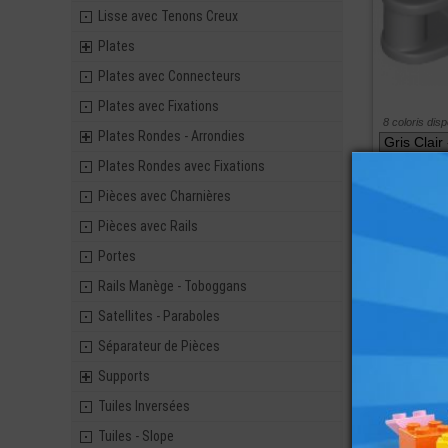
Lisse avec Tenons Creux
Plates
Plates avec Connecteurs
Plates avec Fixations
8 coloris dis
Plates Rondes - Arrondies
Plates Rondes avec Fixations
ref : 4211580
Pièces avec Charnières
Pièces avec Rails
Portes
Rails Manège - Toboggans
Satellites - Paraboles
Séparateur de Pièces
Supports
Tuiles Inversées
Tuiles - Slope