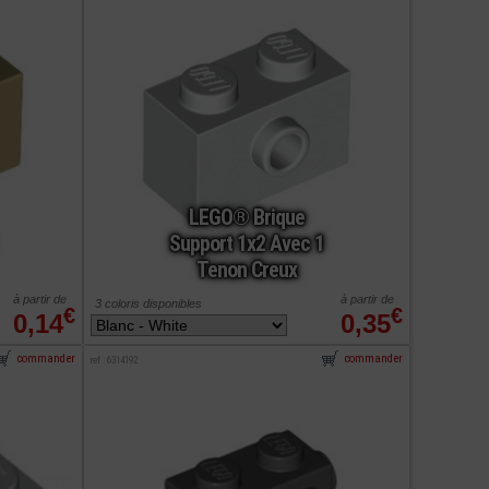
LEGO® Brique
Support 1x2 Avec 1
Tenon Creux
à partir de
à partir de
3 coloris disponibles
€
€
0,14
0,35
commander
commander
ref : 6314192