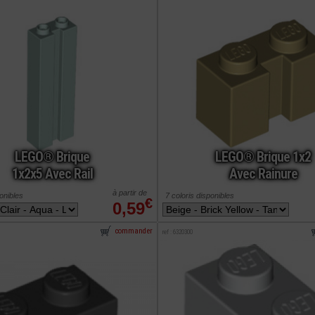
LEGO® Brique
LEGO® Brique 1x2
1x2x5 Avec Rail
Avec Rainure
à partir de
ponibles
7 coloris disponibles
€
0,59
commander
ref : 6320300