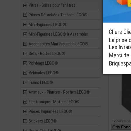
Vitres - Grilles pour Fenêtres
6 coloris dis
Pièces Détachées Technic LEGO®
Mini-Figurines LEGO®
ref : 4210978
Chers Cli
Mini-Figurines LEGO® à Assembler
La prise 
Accessoires Mini-Figurines LEGO®
Les livra
Sets - Boites LEGO®
Merci de v
Briquesp
Polybags LEGO®
Véhicules LEGO®
Trains LEGO®
Animaux - Plantes - Roches LEGO®
Electronique - Moteur LEGO®
Pièces Imprimées LEGO®
Stickers LEGO®
17 coloris di
Porte-Clés LEGO®