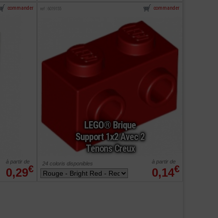
commander
commander
ref : 6019155
LEGO® Brique
Support 1x2 Avec 2
Tenons Creux
à partir de
à partir de
24 coloris disponibles
€
€
0,29
0,14