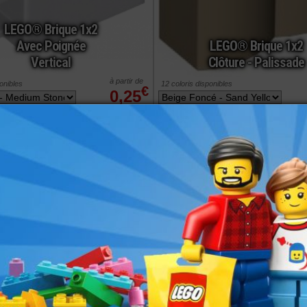
LEGO® Brique 1x2
Avec Poignée
LEGO® Brique 1x2
Vertical
Clôture - Palissade
à partir de
ponibles
12 coloris disponibles
€
0,25
commander
ref : 6275806
LEGO® Brique
LEGO® Brique 1x2
Support 1x2x1x2/3
Avec Poignée Pour
Avec 4 Tenons