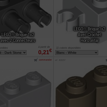
LEGO® Brique1x2
LEGO® Brique 1x2
Avec Crochet
avec 2 Connecteurs
Horizontal
à partir de
ponibles
11 coloris disponibles
€
0,21
commander
ref : 4520257