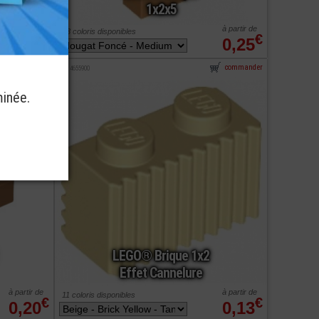
1x2x5
à partir de
à partir de
23 coloris disponibles
€
€
0,17
0,25
commander
commander
ref : 4655900
minée.
LEGO® Brique 1x2
Effet Cannelure
à partir de
à partir de
11 coloris disponibles
€
€
0,20
0,13