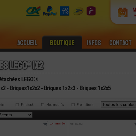
M
› 
Accueil
Boutique
Infos
Contact
es lego® 1x2
Détachées LEGO®
x2 - Briques1x2x2 - Briques 1x2x3 - Briques 1x2x5
En stock
Nouveautés
Promotions
rche...
commander
ref : 6103001