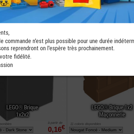
Fixation
Creux
à partir de
ponibles
14 coloris disponibles
€
0,19
commander
ref : 4656783
ents,
de commande n'est plus possible pour une durée indéter
isons reprendront on l'espère très prochainement.
otre fidélité.
assion
LEGO® Brique
LEGO® Brique 1x2
1x2x2
Maçonnerie
à partir de
sponibles
11 coloris disponibles
€
0,16