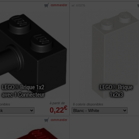
commander
ref : 6153776
LEGO® Brique 1x2
LEGO® Brique
avec 1 Connecteur
1x2x3
à partir de
ponibles
6 coloris disponibles
€
0,22
commander