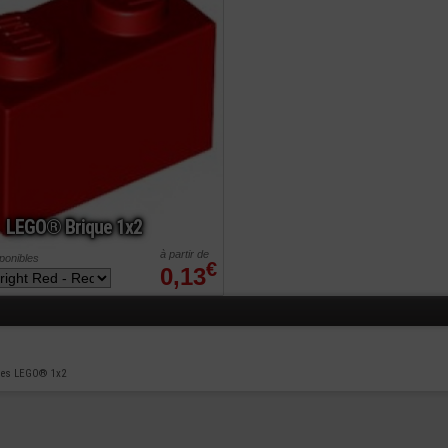
LEGO® Brique 1x2
à partir de
sponibles
€
0,13
ues LEGO® 1x2