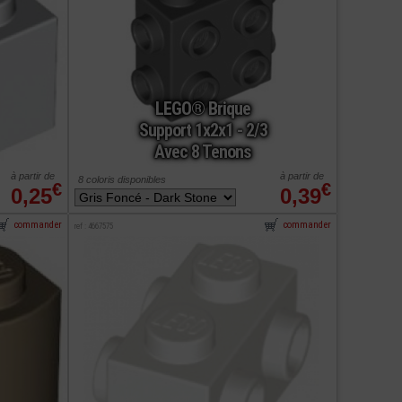
LEGO® Brique
Support 1x2x1 - 2/3
Avec 8 Tenons
à partir de
à partir de
8 coloris disponibles
€
€
0,25
0,39
commander
commander
ref : 4667575