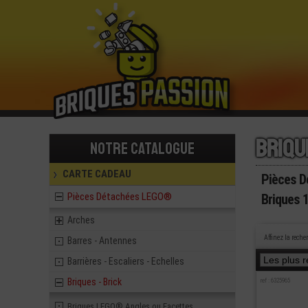
Briqu
Notre catalogue
CARTE CADEAU
Pièces 
Pièces Détachées LEGO®
Briques 1
Arches
Affinez la reche
Barres - Antennes
Barrières - Escaliers - Echelles
Briques - Brick
ref : 6325965
Briques LEGO® Angles ou Facettes