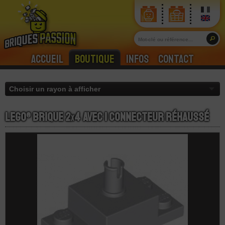
Accueil
Boutique
Infos
Contact
LEGO® Brique 2
x
4 avec 1 Connecteur Réhaussé