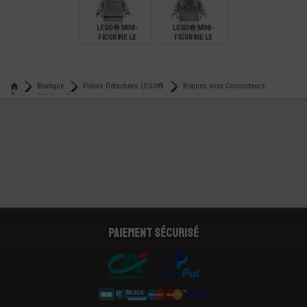
1,29
10,00
10,00
LEGO® MINI-
LEGO® MINI-
FIGURINE LE
FIGURINE LE
SEIGNEUR DES
SEIGNEUR DES
ANNEAUX STATUE
ANNEAUX STATUE
€
€
10,00
12,90
Boutique
Pièces Détachées LEGO®
Briques avec Connecteurs
Lego® brique 2x4 avec 1 connecteur réhaussé
Paiement sécurisé