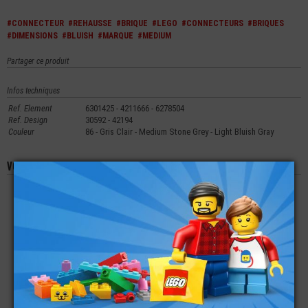
#CONNECTEUR
#REHAUSSE
#BRIQUE
#LEGO
#CONNECTEURS
#BRIQUES
#DIMENSIONS
#BLUISH
#MARQUE
#MEDIUM
Partager ce produit
Infos techniques
Ref. Element
6301425 - 4211666 - 6278504
Ref. Design
30592 - 42194
Couleur
86 - Gris Clair - Medium Stone Grey - Light Bluish Gray
Vous aimerez aussi les produits suivants
LEGO® BRIQUE 2X2
LEGO® BRIQUE 1X2
LEGO® TECHNIC
AVEC POIGNÉE
CONNECTEUR POUR
VERTICAL
AXE
€
€
€
0,20
0,29
0,33