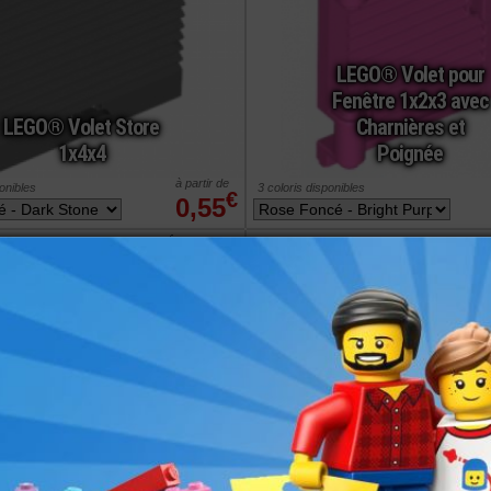
LEGO® Volet pour
Fenêtre 1x2x3 avec
LEGO® Volet Store
Charnières et
1x4x4
Poignée
à partir de
ponibles
3 coloris disponibles
€
0,55
commander
ref : 6173105