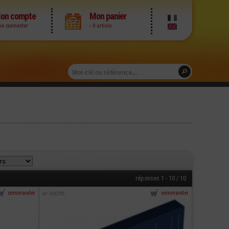
on compte
Mon panier
me connecter
› 0 article
réponses 1 - 10 / 10
commander
commander
ref : 6252785