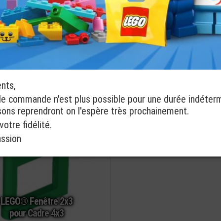
LEGO® Grille -
LEGO® Fenêtre
Volet- Fenêtre
Arrondie Grillagée
1x2x2
1x2x2
à partir de
ponibles
2 coloris disponibles
€
0,16
commander
ents,
de commande n'est plus possible pour une durée indéter
isons reprendront on l'espère très prochainement.
otre fidélité.
assion
LEGO® Fenêtre 2x3
pour Cadre 4x3