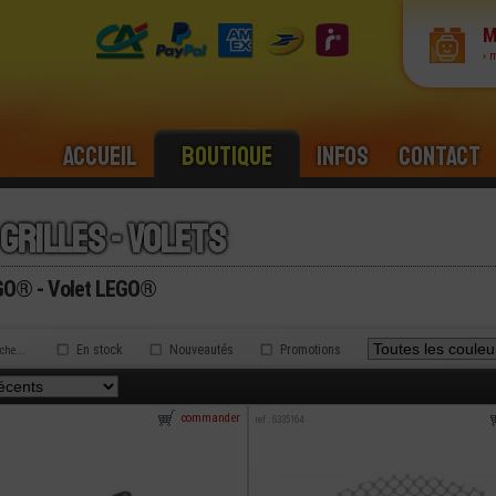
M
› 
Accueil
Boutique
Infos
Contact
 grilles - volets
EGO® - Volet LEGO®
En stock
Nouveautés
Promotions
rche...
commander
ref : 6335164