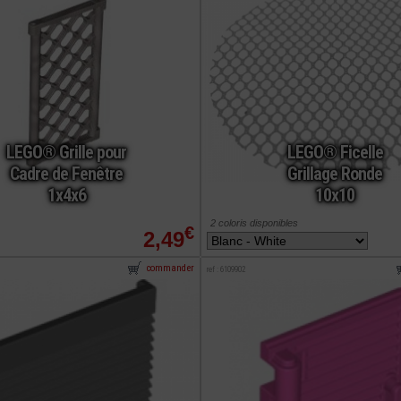
LEGO® Grille pour
LEGO® Ficelle
Cadre de Fenêtre
Grillage Ronde
1x4x6
10x10
2 coloris disponibles
€
2,49
commander
ref : 6109902