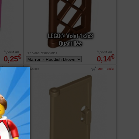
LEGO® Volet 1x2x3
Quadrillée
à partir de
à partir de
3 coloris disponibles
€
€
0,25
0,14
commander
commander
ref : 6428821