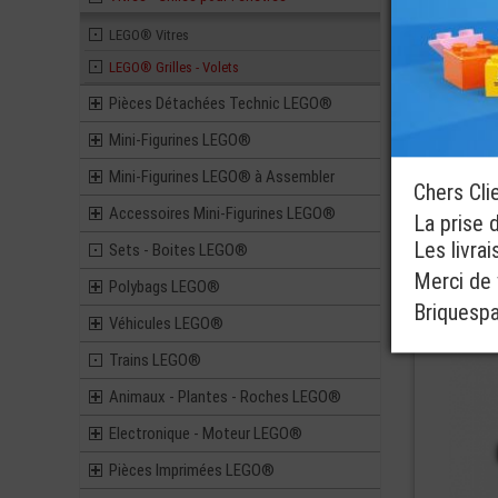
LEGO® Vitres
LEGO® Grilles - Volets
Pièces Détachées Technic LEGO®
3 coloris dis
Mini-Figurines LEGO®
ref : 6171061
Mini-Figurines LEGO® à Assembler
Chers Cli
Accessoires Mini-Figurines LEGO®
La prise 
Les livra
Sets - Boites LEGO®
Merci de v
Polybags LEGO®
Briquesp
Véhicules LEGO®
Trains LEGO®
Animaux - Plantes - Roches LEGO®
Electronique - Moteur LEGO®
Pièces Imprimées LEGO®