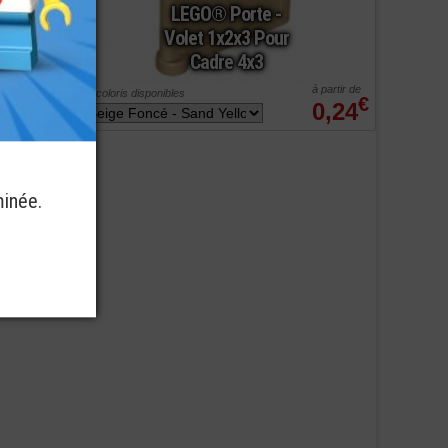
LEGO® Porte -
Volet 1x2x3 Pour
Cadre 4x3
à partir de
à partir de
5 coloris disponibles
€
€
0,20
0,24
minée.