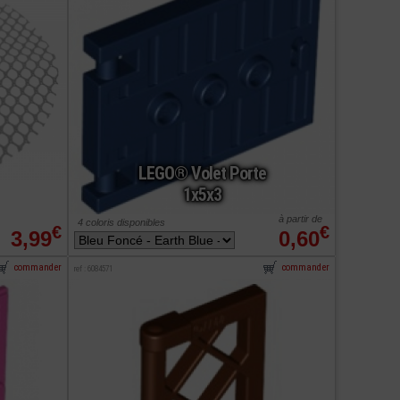
LEGO® Volet Porte
1x5x3
à partir de
4 coloris disponibles
€
€
3,99
0,60
commander
commander
ref : 6084571