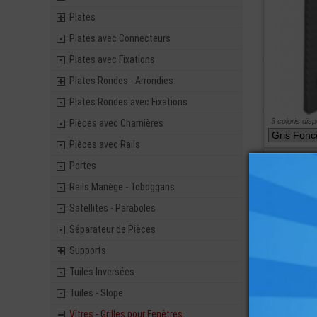
Plates
Plates avec Connecteurs
Plates avec Fixations
Plates Rondes - Arrondies
Plates Rondes avec Fixations
3 coloris dis
Pièces avec Charnières
Pièces avec Rails
ref : 6234994
Portes
Rails Manège - Toboggans
Satellites - Paraboles
Séparateur de Pièces
Supports
Tuiles Inversées
Tuiles - Slope
Vitres - Grilles pour Fenêtres