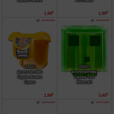
Imprimé Flamme
Astronaute
€
€
1,99
1,99
commander
commander
LEGO®
LEGO®
Accessoire Mini-
Accessoire Mini-
Figurine Armure
Figurine Tête
Espace
Minecraft
€
€
1,99
3,40
commander
commander