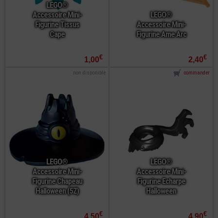
LEGO®
Accessoire Mini-
LEGO®
Figurine Tissus
Accessoire Mini-
Cape
Figurine Ame Arc
€
€
1,00
2,40
non disponible
commander
LEGO®
LEGO®
Accessoire Mini-
Accessoire Mini-
Figurine Chapeau
Figurine Echarpe
Halloween (5Z)
Halloween
€
€
4,50
4,90