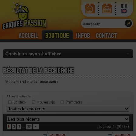
Accueil
Boutique
Infos
Contact
Résultat de la recherche
Mot-clés recherchés :
accessoire
Affinez la recherche...
En stock
Nouveautés
Promotions
1
2
3
...
33
►
réponses 1 - 30 / 972
commander
commander