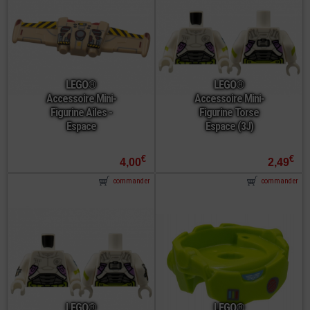
LEGO®
LEGO®
Accessoire Mini-
Accessoire Mini-
Figurine Ailes -
Figurine Torse
Espace
Espace (3J)
€
€
4,00
2,49
commander
commander
LEGO®
LEGO®