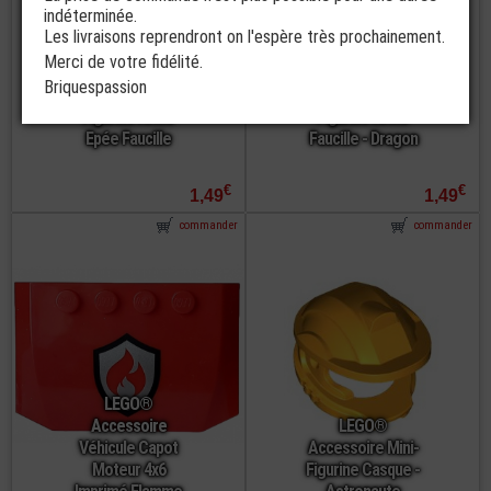
indéterminée.
Les livraisons reprendront on l'espère très prochainement.
Merci de votre fidélité.
LEGO®
LEGO®
Briquespassion
Accessoire Mini-
Accessoire Mini-
Figurine Arme
Figurine Arme
Epée Faucille
Faucille - Dragon
€
€
1,49
1,49
commander
commander
LEGO®
Accessoire
LEGO®
Véhicule Capot
Accessoire Mini-
Moteur 4x6
Figurine Casque -