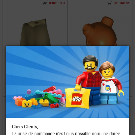
commander
commander
LEGO®
LEGO®
Accessoire Mini-
Accessoire Mini-
Figurine Droid
Figurine Casque
Cape Star-Wars
avec 2 Trous
€
€
39,00
1,19
commander
commander
Chers Clients,
La prise de commande n'est plus possible pour une durée