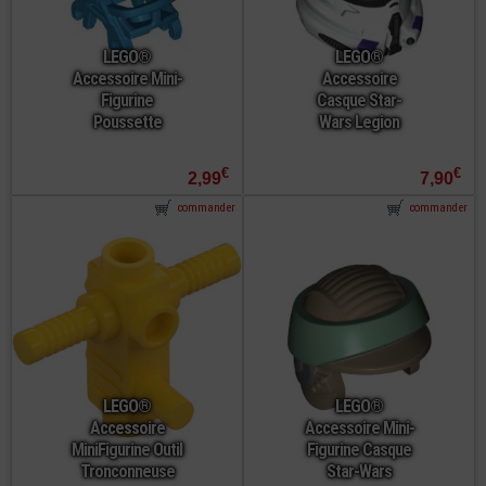
LEGO®
LEGO®
Accessoire Mini-
Accessoire
Figurine
Casque Star-
Poussette
Wars Legion
€
€
2,99
7,90
commander
commander
LEGO®
LEGO®
Accessoire
Accessoire Mini-
MiniFigurine Outil
Figurine Casque
Tronconneuse
Star-Wars