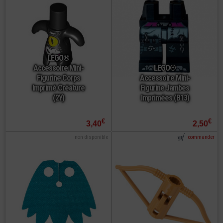
LEGO®
Accessoire Mini-
LEGO®
Figurine Corps
Accessoire Mini-
Imprimé Créature
Figurine Jambes
(2Y)
Imprimées (B13)
€
€
3,40
2,50
non disponible
commander