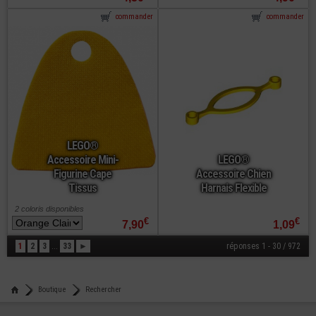
commander
commander
LEGO®
Accessoire Mini-
LEGO®
Figurine Cape
Accessoire Chien
Tissus
Harnais Flexible
2 coloris disponibles
€
€
7,90
1,09
1
2
3
...
33
►
réponses 1 - 30 / 972
Boutique
Rechercher