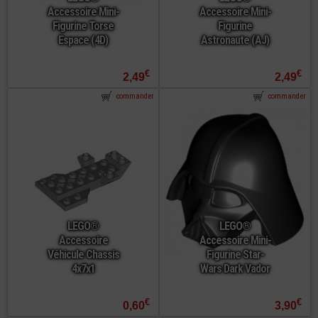
Accessoire Mini-
Accessoire Mini-
Figurine Torse
Figurine
Espace (4D)
Astronaute (AJ)
€
€
2,49
2,49
commander
commander
LEGO®
LEGO®
Accessoire
Accessoire Mini-
Véhicule Chassis
Figurine Star-
4x7x1
Wars Dark Vador
€
€
0,60
3,90