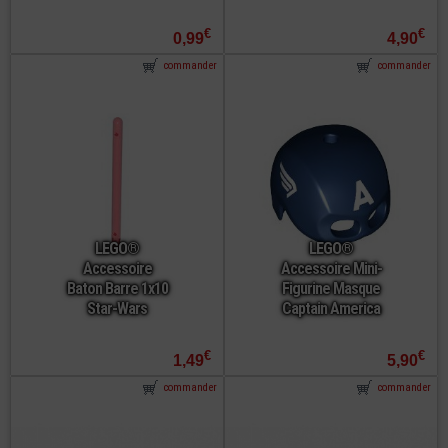
€
€
0,99
4,90
commander
commander
LEGO®
LEGO®
Accessoire
Accessoire Mini-
Baton Barre 1x10
Figurine Masque
Star-Wars
Captain America
€
€
1,49
5,90
commander
commander