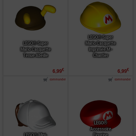
LEGO® Super
LEGO® Super
Mario Casquette
Mario Casquette
Imprimée M -
Tenue Abeille
Chantier
€
€
6,99
6,99
commander
commander
LEGO®
Accessoire
LEGO® Mini-
Figurine