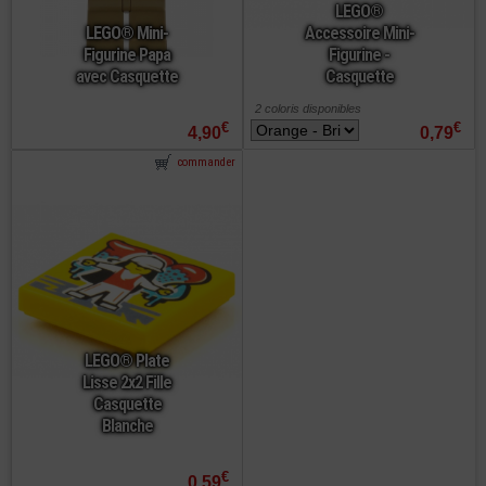
LEGO®
LEGO® Mini-
Accessoire Mini-
Figurine Papa
Figurine -
avec Casquette
Casquette
2 coloris disponibles
€
€
4,90
0,79
commander
LEGO® Plate
Lisse 2x2 Fille
Casquette
Blanche
€
0,59