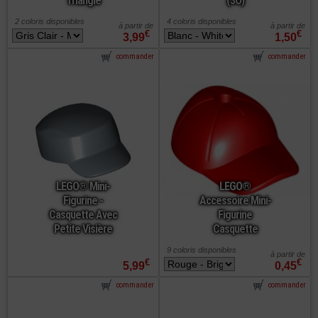
Triangle
(3O)
2 coloris disponibles
4 coloris disponibles
à partir de
à partir de
€
€
3,99
1,50
commander
commander
LEGO® Mini-
LEGO®
Figurine -
Accessoire Mini-
Casquette Avec
Figurine
Petite Visière
Casquette
9 coloris disponibles
à partir de
€
€
5,99
0,45
commander
commander