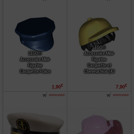
LEGO®
LEGO®
Accessoire Mini-
Accessoire Mini-
Figurine
Figurine
Casquette et
Casquette Police
Cheveux Noir (4J
€
€
1,90
7,90
commander
commander