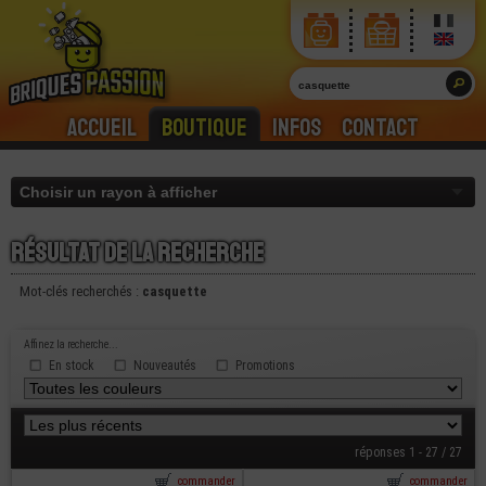
Accueil
Boutique
Infos
Contact
Résultat de la recherche
Mot-clés recherchés :
casquette
Affinez la recherche...
En stock
Nouveautés
Promotions
réponses 1 - 27 / 27
commander
commander