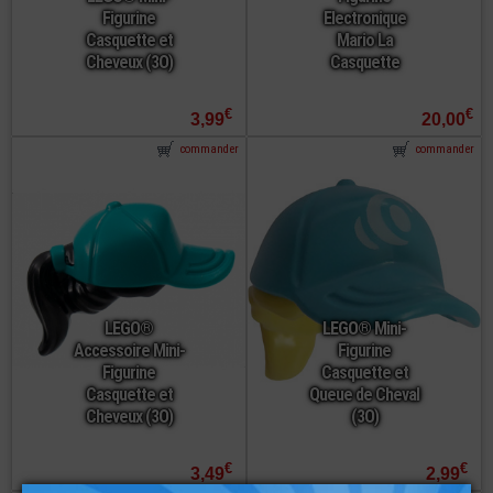
Figurine
Electronique
Casquette et
Mario La
Cheveux (3O)
Casquette
€
€
3,99
20,00
commander
commander
LEGO®
LEGO® Mini-
Accessoire Mini-
Figurine
Figurine
Casquette et
Casquette et
Queue de Cheval
Cheveux (3O)
(3O)
€
€
3,49
2,99