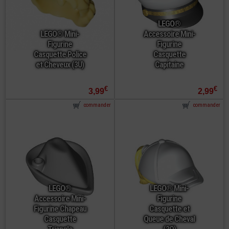
LEGO®
LEGO® Mini-
Accessoire Mini-
Figurine
Figurine
Casquette Police
Casquette
et Cheveux (3U)
Capitaine
€
€
3,99
2,99
commander
commander
LEGO®
LEGO® Mini-
Accessoire Mini-
Figurine
Figurine Chapeau
Casquette et
Casquette
Queue de Cheval