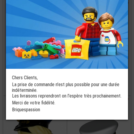
commander
commander
LEGO®
Accessoire Mini-
LEGO® Mini-
Figurine Chapeau
Figurine Homme
Casquette
avec Casquette
Chers Clients,
La prise de commande n'est plus possible pour une durée
€
€
indéterminée.
2,49
8,90
Les livraisons reprendront on l'espère très prochainement.
commander
commander
Merci de votre fidélité.
Briquespassion