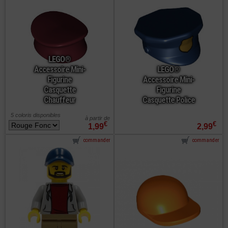
LEGO®
Accessoire Mini-
LEGO®
Figurine
Accessoire Mini-
Casquette
Figurine
Chauffeur
Casquette Police
5 coloris disponibles
à partir de
€
€
1,99
2,99
commander
commander