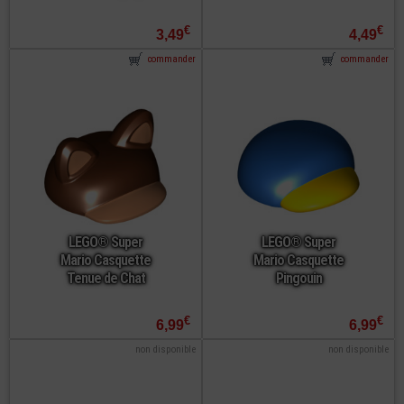
€
€
3,49
4,49
commander
commander
LEGO® Super
LEGO® Super
Mario Casquette
Mario Casquette
Tenue de Chat
Pingouin
€
€
6,99
6,99
non disponible
non disponible