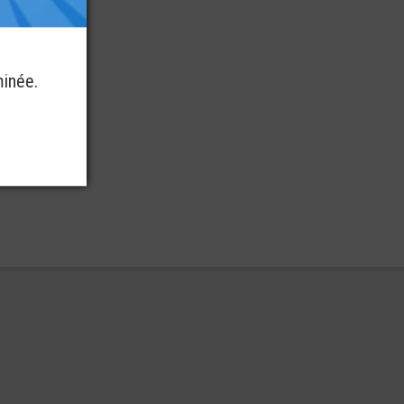
minée.