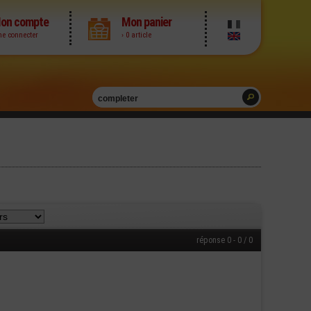
on compte
Mon panier
me connecter
› 0 article
réponse 0 - 0 / 0