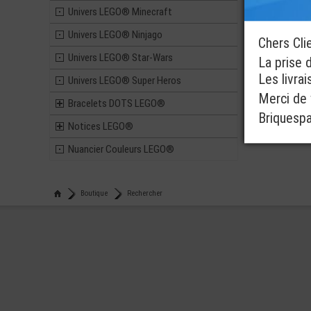
Univers LEGO® Minecraft
Univers LEGO® Ninjago
Chers Cli
Univers LEGO® Star-Wars
La prise 
Les livra
Univers LEGO® Super Heros
Merci de v
Bracelets DOTS LEGO®
Briquesp
Notices LEGO®
Nuancier Couleurs LEGO®
Boutique
Rechercher