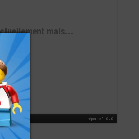
actuellement mais...
isponible
réponse 0 - 0 / 0