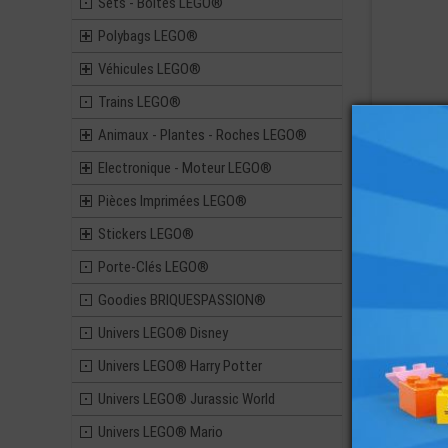
Sets - Boites LEGO®
Polybags LEGO®
Véhicules LEGO®
Trains LEGO®
Animaux - Plantes - Roches LEGO®
Electronique - Moteur LEGO®
Pièces Imprimées LEGO®
Stickers LEGO®
Porte-Clés LEGO®
Goodies BRIQUESPASSION®
Univers LEGO® Disney
Univers LEGO® Harry Potter
Univers LEGO® Jurassic World
Univers LEGO® Mario