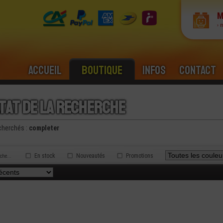
M
› 
Accueil
Boutique
Infos
Contact
tat de la recherche
cherchés :
completer
En stock
Nouveautés
Promotions
rche...