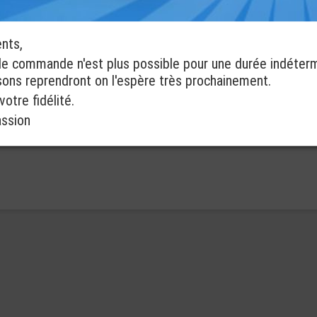
ents,
de commande n'est plus possible pour une durée indéter
isons reprendront on l'espère très prochainement.
otre fidélité.
assion