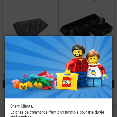
LEGO® Biseauté
LEGO® Technic
Cale 4x4 avec
Bloc de
Connexions
Connexions 1x3x5
7 coloris disponibles
à partir de
€
€
0,39
1,07
réponses 1 - 2 / 2
Boutique
Rechercher
Chers Clients,
La prise de commande n'est plus possible pour une durée