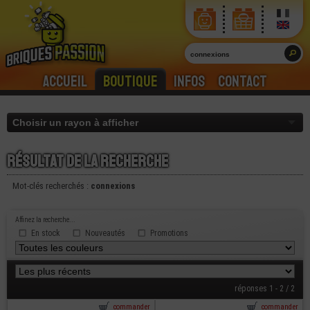
Accueil
Boutique
Infos
Contact
Résultat de la recherche
Mot-clés recherchés :
connexions
Affinez la recherche...
En stock
Nouveautés
Promotions
réponses 1 - 2 / 2
commander
commander