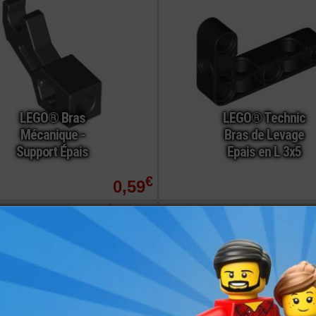
LEGO® Bras
LEGO® Technic
Mécanique -
Bras de Levage
Support Épais
Epais en L 3x5
€
0,59
commander
ref : 6330585