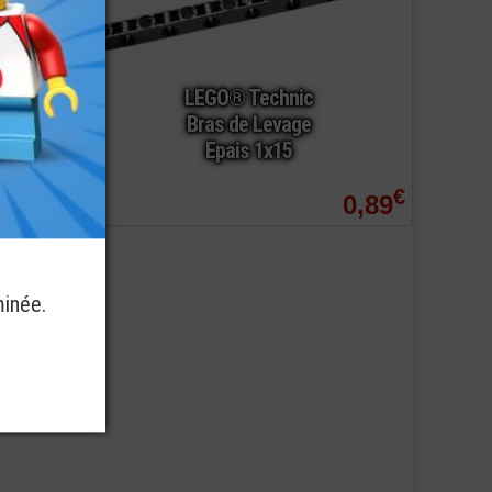
LEGO® Technic
Bras de Levage
Epais 1x15
à partir de
€
€
0,75
0,89
minée.