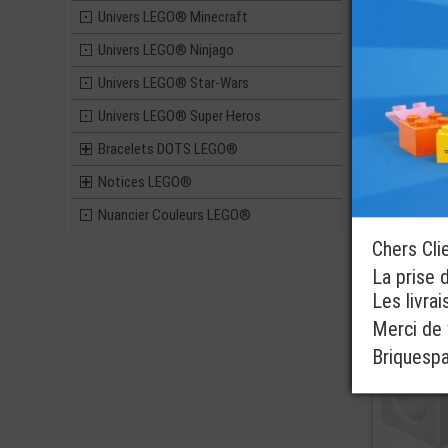
Univers LEGO® Minecraft
Univers LEGO® Ninjago
Univers LEGO® Star-Wars
Univers LEGO® Super Heros
Bracelets DOTS LEGO®
3 coloris dis
Notices LEGO®
Nuancier Couleurs LEGO®
ref : 6276864
Chers Cli
La prise 
Les livra
Merci de v
Briquesp