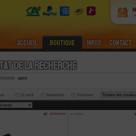
M
› 
Accueil
Boutique
Infos
Contact
tat de la recherche
cherchés :
epais
En stock
Nouveautés
Promotions
rche...
commander
ref : 6408182