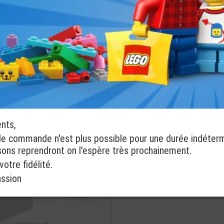
LEGO® Mini-
Figurine Cheveux
LEGO® Technic
Epais Et
Bras de Levage
Désordonnés (1H)
Epais 1x11
à partir de
ponibles
2 coloris disponibles
€
1,49
commander
ents,
de commande n'est plus possible pour une durée indéter
isons reprendront on l'espère très prochainement.
otre fidélité.
assion