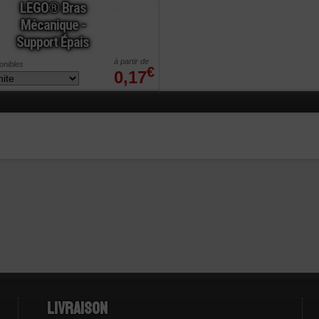
LEGO® Bras
Mécanique -
Support Épais
à partir de
ponibles
€
0,17
Livraison