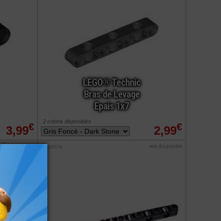
LEGO® Technic
Bras de Levage
Epais 1x7
2 coloris disponibles
€
€
3,99
2,99
commander
non disponible
ref : 6321716