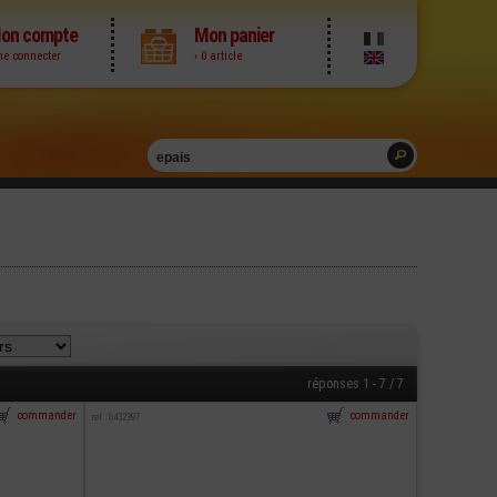
on compte
Mon panier
me connecter
› 0 article
réponses 1 - 7 / 7
commander
commander
ref : 6432397