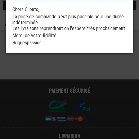
réponse 0 - 0 / 0
Chers Clients,
La prise de commande n'est plus possible pour une durée
indéterminée.
Boutique
Rechercher
Les livraisons reprendront on l'espère très prochainement.
Merci de votre fidélité.
Briquespassion
Paiement sécurisé
Livraison