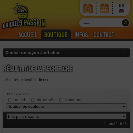
Accueil
Boutique
Infos
Contact
Résultat de la recherche
Mot-clés recherchés :
livres
Affinez la recherche...
En stock
Nouveautés
Promotions
réponse 0 - 0 / 0