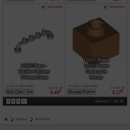
commander
commander
LEGO® Brique
LEGO® Barre -
1x1x2/3 Tenon
Barrière 1x6 Avec
Creux sur le
4 Tenons Creux
Dessus
3 coloris disponibles
10 coloris disponibles
à partir de
à partir de
€
€
0,45
0,17
1
2
3
►
réponses 1 - 30 / 85
Boutique
Rechercher