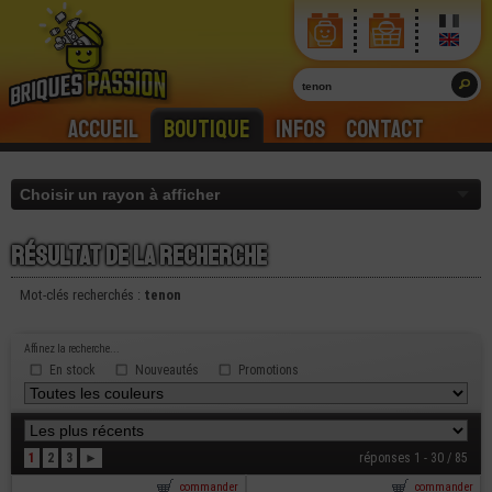
Accueil
Boutique
Infos
Contact
Résultat de la recherche
Mot-clés recherchés :
tenon
Affinez la recherche...
En stock
Nouveautés
Promotions
1
2
3
►
réponses 1 - 30 / 85
commander
commander