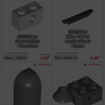
LEGO® Plate
LEGO® Brique
Hélice - Pale 1x8
Support 1x2 Avec
avec Charnière et
1 Tenon Creux
4 Tenons
3 coloris disponibles
3 coloris disponibles
à partir de
€
€
0,35
0,49
commander
commander