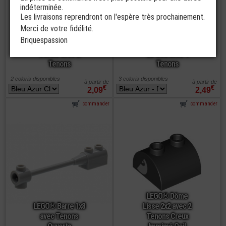
indéterminée.
Les livraisons reprendront on l'espère très prochainement.
LEGO®
Merci de votre fidélité.
LEGO® Barrière
Accessoire Mini-
Briquespassion
3x3x2 Quart de
Figurine Support
Cercle avec 2
de Cou avec 4
Tenons
Tenons
2 coloris disponibles
3 coloris disponibles
à partir de
à partir de
€
€
2,09
2,49
commander
commander
LEGO® Dôme
LEGO® Barre 1x8
Lisse 2x2 avec 2
avec Tenons
Tenons Creux