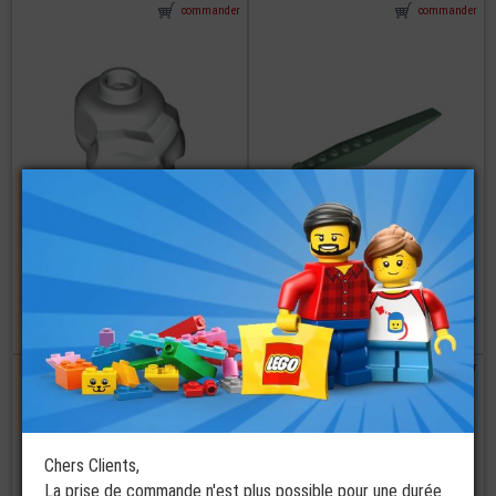
commander
commander
LEGO® Mini-
Figurine Tête
LEGO® Plate
Crane avec
Hélice - Pale 1x12
Tenon -
avec Charnière et
Halloween
6 Tenons
2 coloris disponibles
à partir de
€
€
5,99
9,90
commander
commander
Chers Clients,
La prise de commande n'est plus possible pour une durée