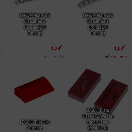
LEGO® Plate 3x8
LEGO® Plate 3x8
Biseautée à
Biseautée à
Gauche (2x8
Droite (2x8
Tenons)
Tenons)
€
€
1,29
1,00
non disponible
commander
LEGO® Plate
Lisse 1x2 Avec un
LEGO® Tuile 3x6
Tenon Creux
2 Tenons
(Modèle A)