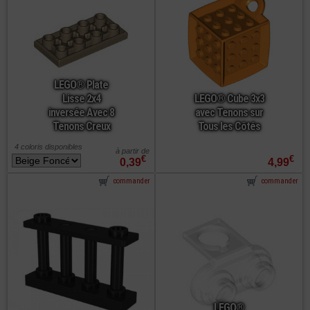
LEGO® Plate
Lisse 2x4
LEGO® Cube 3x3
inversée Avec 8
avec Tenons sur
Tenons Creux
Tous les Côtés
4 coloris disponibles
à partir de
€
€
0,39
4,99
commander
commander
LEGO®