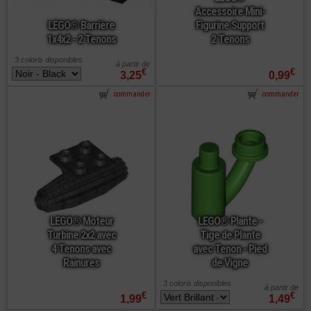
Accessoire Mini-
LEGO® Barrière
Figurine Support
1x4x2 - 2 Tenons
2 Tenons
3 coloris disponibles
à partir de
€
€
3,25
0,99
commander
commander
LEGO® Moteur
LEGO® Plante -
Turbine 2x2 avec
Tige de Plante
4 Tenons avec
avec Tenon - Pied
Rainures
de Vigne
3 coloris disponibles
à partir de
€
€
1,99
1,49