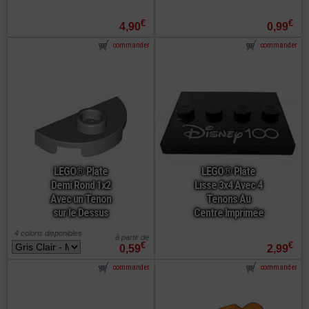
€
€
4,90
0,99
commander
commander
LEGO® Plate
LEGO® Plate
Demi Rond 1x2
Lisse 3x4 Avec 4
Avec un Tenon
Tenons Au
sur le Dessus
Centre Imprimée
4 coloris disponibles
à partir de
€
€
0,59
2,99
commander
commander