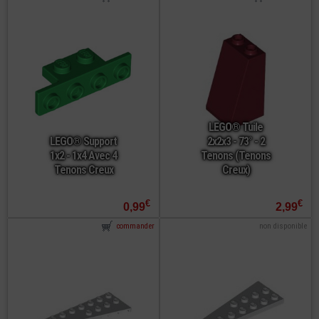
LEGO® Tuile
LEGO® Support
2x2x3 - 73° - 2
1x2 - 1x4 Avec 4
Tenons (Tenons
Tenons Creux
Creux)
€
€
0,99
2,99
commander
non disponible