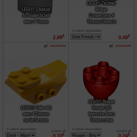
LEGO® Technic
LEGO® Cloison
Brique
Arrondie 3x3x6
Connecteur 4
avec 1 Tenon
Tenons Ouverts
2 coloris disponibles
€
€
2,99
0,49
commander
commander
LEGO® Brique
LEGO® Tuile 4x2
Ronde 2x2
avec 4 Tenons
Inversée Avec
sur le Dessus
Tenon creux
3 coloris disponibles
5 coloris disponibles
à partir de
à partir de
€
€
0,70
0,24