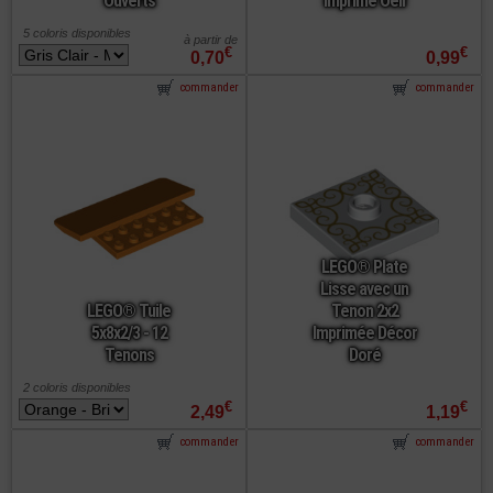
Ouverts
Imprimé Oeil
5 coloris disponibles
à partir de
€
€
0,70
0,99
commander
commander
LEGO® Plate
Lisse avec un
LEGO® Tuile
Tenon 2x2
5x8x2/3 - 12
Imprimée Décor
Tenons
Doré
2 coloris disponibles
€
€
2,49
1,19
commander
commander