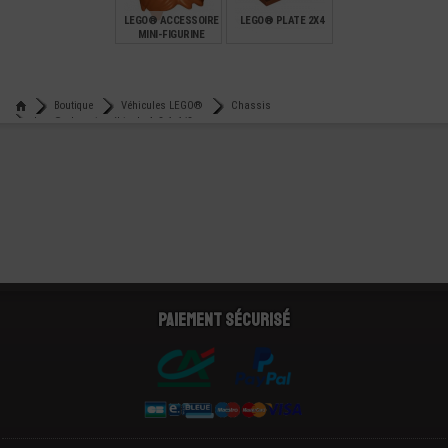
LEGO® ACCESSOIRE
LEGO® PLATE 2X4
MINI-FIGURINE
CHEVEUX HOMME
(8S)
€
€
1,39
0,16
Boutique
Véhicules LEGO®
Chassis
Lego® chassis véhicule 4x8x1x1/3
Paiement sécurisé