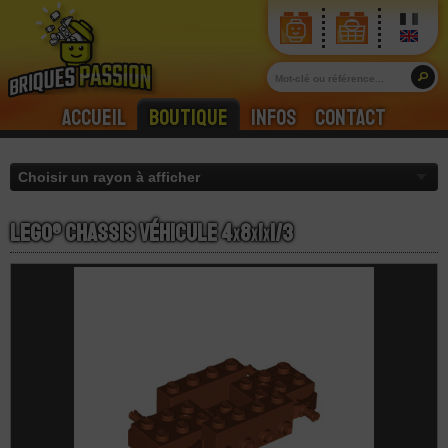
Accueil
Boutique
Infos
Contact
LEGO® Chassis Véhicule 4
x
8
x
1
x
1/3