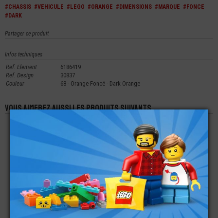
#CHASSIS
#VEHICULE
#LEGO
#ORANGE
#DIMENSIONS
#MARQUE
#FONCE
#DARK
Partager ce produit
Infos techniques
Ref. Element
6186419
Ref. Design
30837
Couleur
68 - Orange Foncé - Dark Orange
Vous aimerez aussi les produits suivants
LEGO® CHASSIS
LEGO® ROUE -
LEGO® ACCESSOIRE
6X1X1
JANTE +
VÉHICULE PARE-
PNEUMATIQUE 24X12
BRISE 3X4X1 1/3
MM (NOIR)
LARGE SURFACE
€
€
€
0,29
1,15
0,99
LEGO® ACCESSOIRE
LEGO® ACCESSOIRE
LEGO® ACCESSOIRE