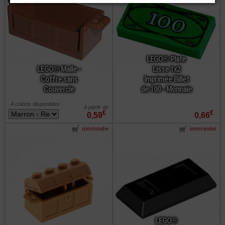
LEGO® Plate
LEGO® Malle -
Lisse 1x2
Coffre sans
Imprimée Billet
Couvercle
de 100 - Monnaie
4 coloris disponibles
à partir de
€
€
0,59
0,66
commander
commander
LEGO®