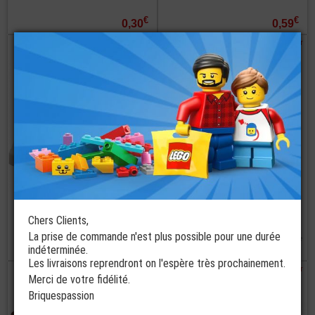
€
€
0,30
0,59
commander
commander
LEGO® Tuile 2x2
LEGO®
Imprimée Caisse
Couvercle Pour
Enregistreuse
Malle - Coffre
Chers Clients,
La prise de commande n'est plus possible pour une durée
3 coloris disponibles
à partir de
€
€
indéterminée.
0,55
0,59
Les livraisons reprendront on l'espère très prochainement.
commander
commander
Merci de votre fidélité.
Briquespassion