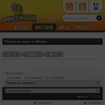
Accueil
Boutique
Infos
Contact
Coffres - monnaies - lingots
Affinez la recherche...
En stock
Nouveautés
Promotions
réponses 1 - 12 / 12
commander
commander