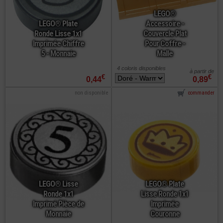
LEGO®
LEGO® Plate
Accessoire -
Ronde Lisse 1x1
Couvercle Plat
Imprimée Chiffre
Pour Coffre -
5 - Monnaie
Malle
4 coloris disponibles
à partir de
€
€
0,44
0,89
non disponible
commander
LEGO® Lisse
LEGO® Plate
Ronde 1x1
Lisse Ronde 1x1
Imprimé Pièce de
Imprimée
Monnaie
Couronne