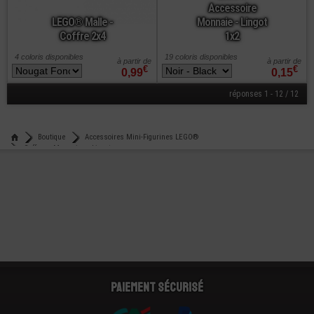
Accessoire
LEGO® Malle -
Monnaie - Lingot
Coffre 2x4
1x2
4 coloris disponibles
19 coloris disponibles
à partir de
à partir de
€
€
0,99
0,15
réponses 1 - 12 / 12
Boutique
Accessoires Mini-Figurines LEGO®
Coffres - Monnaies - Lingots
Paiement sécurisé