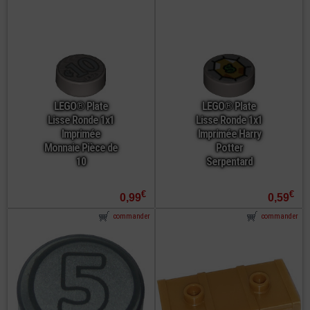
LEGO® Plate
LEGO® Plate
Lisse Ronde 1x1
Lisse Ronde 1x1
Imprimée
Imprimée Harry
Monnaie Pièce de
Potter
10
Serpentard
€
€
0,99
0,59
commander
commander