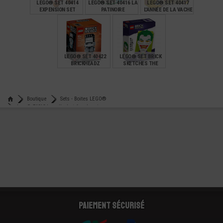
LEGO® SET 40414
LEGO® SET 40416 LA
LEGO® SET 40417
EXPENSION SET
PATINOIRE
L'ANNÉE DE LA VACHE
SUPER MARIO
€
€
€
99,00
39,90
14,95
LEGO® SET 40422
LEGO® SET BRICK
BRICKHEADZ
SKETCHES THE
FRANKENSTEIN
JOKER - BATMAN
€
€
24,90
19,00
Boutique
Sets - Boites LEGO®
Lego® 76213 la salle du trône du roi namor
Paiement sécurisé