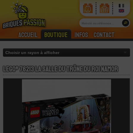
Accueil
Boutique
Infos
Contact
LEGO® 76213 La Salle du Trône du roi Namor