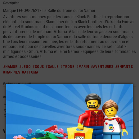
Description
Marque LEGO® 76213 La Salle du Trône du roi Namor
Aventures sous-marines pour les fans de Black Panther La reproduction
élégante du sous-marin Skirmisher du film Black Panther : Wakanda Forever
de Marvel Studios inclut des lance-tenons avec lesquels les enfants
peuvent tirer sur le méchant Attuma. À la fin de leur voyage en sous-marin,
ils découvrent le temple du roi Namor et la salle du trône décorée d’algues.
Une fois leur mission terminée, les enfants retournent au sous-marin et
embarquent pour de nouvelles aventures sous-marines. Le set inclut 3
minifigurines - Shuri, Attuma et le roi Namor - équipées de leurs formidables
armes et accessoires.
#NAMOR
#LEGO
#SOUS
#SALLE
#TRONE
#MARIN
#AVENTURES
#ENFANTS
#MARINES
#ATTUMA
Partager ce produit
Infos techniques
Ref. Element
76213
Ref. Design
76213
Couleur
0 - Aucune
Vous aimerez aussi les produits suivants