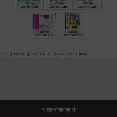
LEGO®
LEGO®
LEGO®
AUTOCOLLANT -
AUTOCOLLANT -
AUTOCOLLANT -
STICKERS 41430
STICKERS 41445
STICKERS 41448
FRIENDS
FRIENDS LE CINÉMA
€
€
€
2,99
1,99
2,00
LEGO®
LEGO®
AUTOCOLLANT -
AUTOCOLLANT -
STICKERS 41679
STICKERS 41681
€
€
1,99
2,00
Boutique
Stickers LEGO®
LEGO® Stickers Friends
Lego® autocollant - stickers friends 41689 n°2 - miroir
Paiement sécurisé