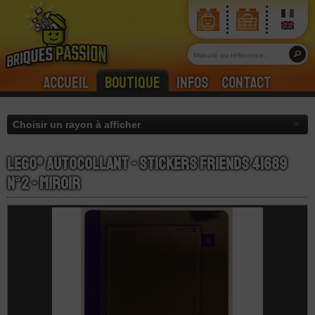
Accueil
Boutique
Infos
Contact
LEGO® Autocollant - Stickers Friends 41689
N°2 - Miroir