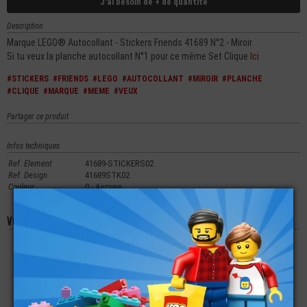
J'ai besoin de + de quantité
Description
Marque LEGO® Autocollant - Stickers Friends 41689 N°2 - Miroir
Si tu veux la planche autocollant N°1 pour ce même Set Clique
Ici
#STICKERS
#FRIENDS
#LEGO
#AUTOCOLLANT
#MIROIR
#PLANCHE
#CLIQUE
#MARQUE
#MEME
#VEUX
Partager ce produit
Infos techniques
Ref. Element
41689-STICKERS02
Ref. Design
41689STK02
Couleur
0 - Aucune
Vous aimerez aussi les produits suivants
LEGO®
LEGO®
LEGO®
AUTOCOLLANT -
AUTOCOLLANT -
AUTOCOLLANT -