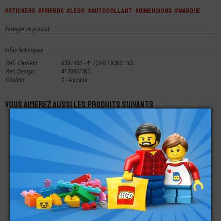
#STICKERS
#FRIENDS
#LEGO
#AUTOCOLLANT
#DIMENSIONS
#MARQUE
Partager ce produit
Infos techniques
Ref. Element
6387453 - 41708-STICKCERS
Ref. Design
41708STK01
Couleur
0 - Aucune
Vous aimerez aussi les produits suivants
LEGO® ACCESSOIRE
LEGO® MINI-
LEGO®
MINI-FIGURINE
FIGURINE FRIENDS
AUTOCOLLANT -
COURONNE -
LIANN
STICKERS 76155
DIADÈME PRINCESSE
MARVEL
€
€
€
1,49
7,90
3,00
AUTOCOLLANT
LEGO®
LEGO® MINI-
STICKERS
AUTOCOLLANT -
FIGURINE FRIENDS