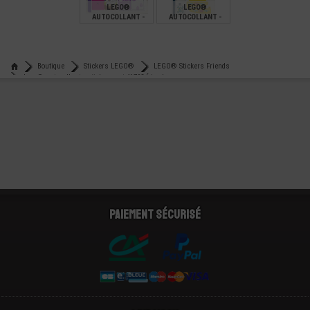
LEGO®
LEGO®
AUTOCOLLANT -
AUTOCOLLANT -
STICKERS 41679
STICKERS 41681
€
€
1,99
2,00
Boutique
Stickers LEGO®
LEGO® Stickers Friends
Lego® autocollant - stickers set 41708 friends
Paiement sécurisé