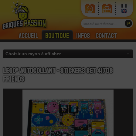
Accueil
Boutique
Infos
Contact
LEGO® Autocollant - Stickers Set 41708
Friends