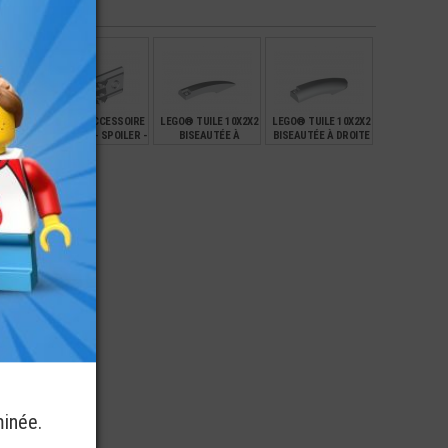
€
€
€
€
1,99
0,62
0,49
SSOIRE
LEGO® ACCESSOIRE
LEGO® TUILE 10X2X2
LEGO® TUILE 10X2X2
NE UNE
VÉHICULE - SPOILER -
BISEAUTÉE À
BISEAUTÉE À DROITE
X2X2
LAME CHASSE NEIGE
GAUCHE - AILE DE
- AILE DE VOITURE
VOITURE
€
€
€
€
1,99
6,90
6,90
minée.