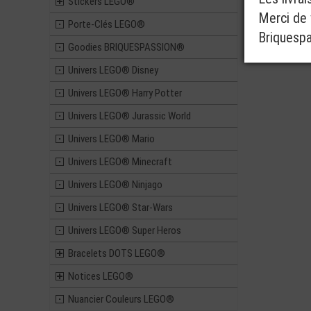
Stickers LEGO®
Merci de v
Porte-Clés LEGO®
Briquesp
Goodies BRIQUESPASSION®
Univers LEGO® Disney
Univers LEGO® Harry Potter
Univers LEGO® Jurassic World
Univers LEGO® Mario
Univers LEGO® Minecraft
Univers LEGO® Ninjago
Univers LEGO® Star-Wars
Univers LEGO® Super Heros
Bracelets DOTS LEGO®
Notices LEGO®
Nuancier Couleurs LEGO®