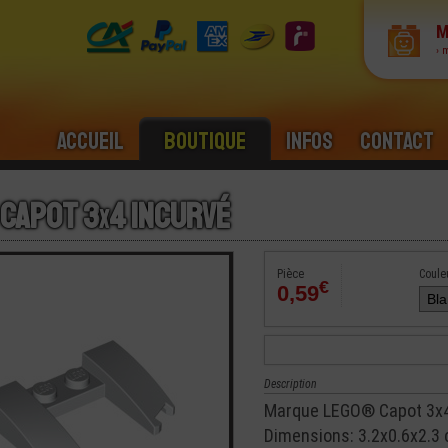
M
› 
Accueil
Boutique
Infos
Contact
 Capot 3
x
4 Incurvé
Pièce
Coule
€
0,59
Description
Marque LEGO® Capot 3x4
Dimensions: 3.2x0.6x2.3