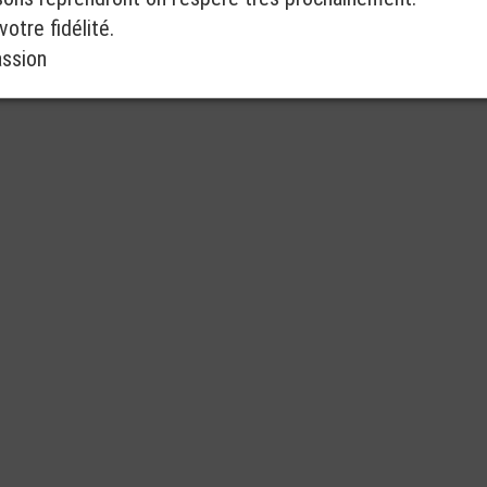
otre fidélité.
assion