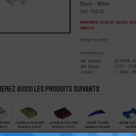
Blanc - White
Set: 76216 -
#INCURVE
#CAPOT
#LEGO
#CA
#WHITE
Partager ce produit
Infos techniques
Ref. Element
6179658 - 6
Ref. Design
11291 - 315
Couleur
1 - Blanc - W
merez aussi les produits suivants
SSOIRE
LEGO® ACCESSOIRE
LEGO® ACCESSOIRE
LEGO® TECHNIC
LEGO® CAPO
CAPOT
VÉHICULE CAPOT
VÉHICULE CAPOT
PANNEAU INCURVÉ
INCURV
4X2/3
MOTEUR 3X4X2/3
MOTEUR 4X4X2/3
N°50 - 5X13