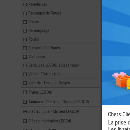
Pièces 
Pare-Brises
0,39
Passages de Roues
Pneus
Remorquage
LEGO® PORT
Roues
PORTE VÉH
CÔTÉ GAU
Supports De Roues
0,29
Vaisseaux
Véhicules LEGO® à Assembler
Vélos - Trottinettes
Volants - Leviers - Sièges
Trains LEGO®
Animaux - Plantes - Roches LEGO®
Electronique - Moteur LEGO®
Chers Cli
Pièces Imprimées LEGO®
La prise 
Les livra