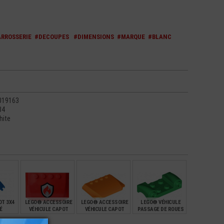
RROSSERIE
#DECOUPES
#DIMENSIONS
#MARQUE
#BLANC
019163
84
hite
T 3X4
LEGO® ACCESSOIRE
LEGO® ACCESSOIRE
LEGO® VÉHICULE
É
VÉHICULE CAPOT
VÉHICULE CAPOT
PASSAGE DE ROUES
MOTEUR 4X6
MOTEUR 4X6X2/3
2X4 CAPOT DE
IMPRIMÉ FLAMME
VÉHICULE