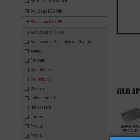
Sets - Boites LEGO®
Polybags LEGO®
Véhicules LEGO®
Accessoires Route
Accessoires Véhicules de Chantier
Avions
Bateaux
Capot Moteur
Carrosserie
Chassis
Vous ai
Echappements
Hélicoptère
Jantes
Moteur
LEGO® ACCE
VÉHICULE 
Motos
MOTEUR 4X