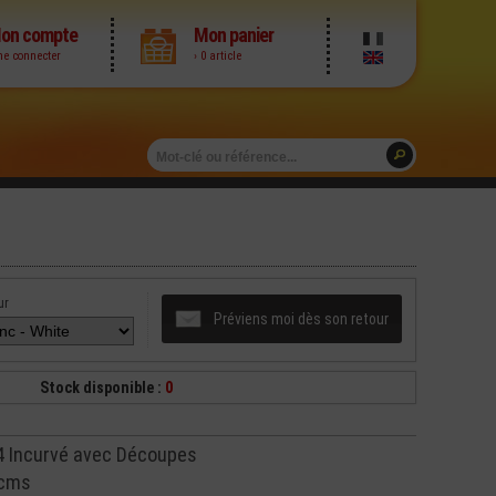
on compte
Mon panier
me connecter
› 0 article
ur
Préviens moi dès son retour
Stock disponible :
0
 Incurvé avec Découpes
 cms