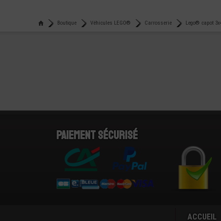
Boutique
Véhicules LEGO®
Carrosserie
Lego® capot 3x
Paiement sécurisé
ACCUEIL