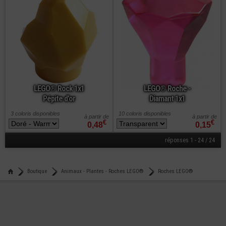
LEGO® Rock 1x1
LEGO® Roche -
Pépite d'or
Diamant 1x1
3 coloris disponibles
10 coloris disponibles
à partir de
à partir de
€
€
0,48
0,15
réponses 1 - 24 / 24
Boutique
Animaux - Plantes - Roches LEGO®
Roches LEGO®