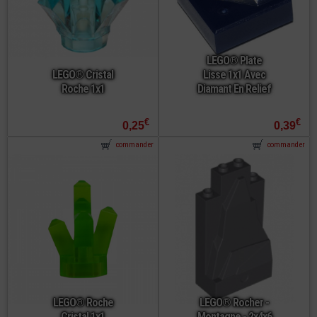
LEGO® Plate
LEGO® Cristal
Lisse 1x1 Avec
Roche 1x1
Diamant En Relief
€
€
0,25
0,39
commander
commander
LEGO® Roche
LEGO® Rocher -
Cristal 1x1
Montagne - 2x4x6