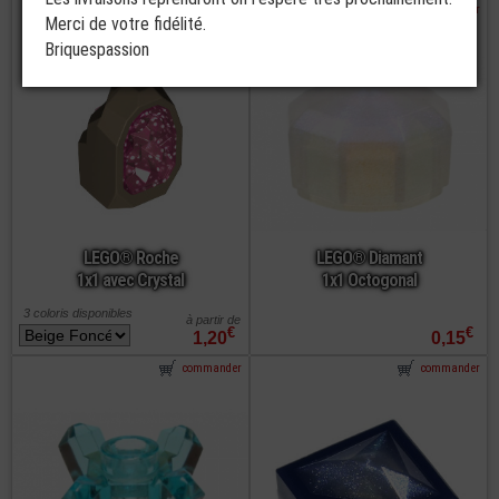
commander
commander
Merci de votre fidélité.
Briquespassion
LEGO® Roche
LEGO® Diamant
1x1 avec Crystal
1x1 Octogonal
3 coloris disponibles
à partir de
€
€
1,20
0,15
commander
commander