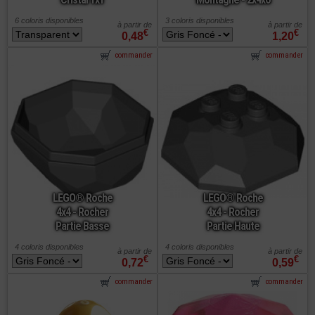
6 coloris disponibles
3 coloris disponibles
à partir de
à partir de
€
€
0,48
1,20
commander
commander
LEGO® Roche
LEGO® Roche
4x4 - Rocher
4x4 - Rocher
Partie Basse
Partie Haute
4 coloris disponibles
4 coloris disponibles
à partir de
à partir de
€
€
0,72
0,59
commander
commander