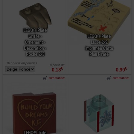
LEGO® Plate
Griffe -
LEGO® Plate
Ornement -
Lisse 2x2
Décoration -
Imprimée Carte
Roche 2x3
Plan Pirate
10 coloris disponibles
à partir de
€
€
0,18
0,99
commander
commander
LEGO® Tuile