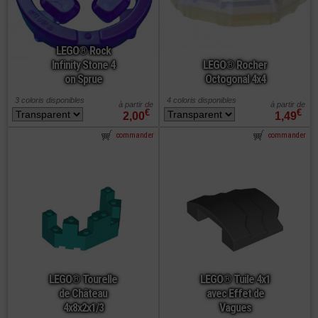
LEGO® Rock
Infinity Stone 4
LEGO® Rocher
on Sprue
Octogonal 4x4
3 coloris disponibles
4 coloris disponibles
à partir de
à partir de
€
€
2,00
1,49
commander
commander
LEGO® Tourelle
LEGO® Tuile 4x1
de Château
avec Effet de
4x8x2x1/3
Vagues