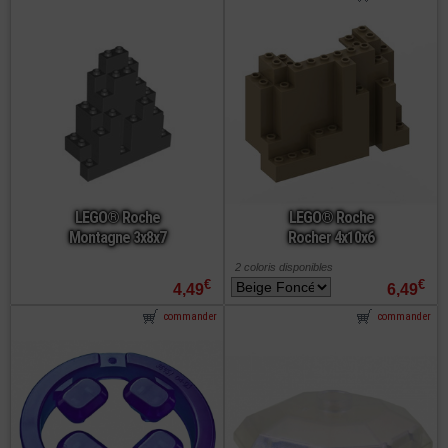
LEGO® Roche
LEGO® Roche
Montagne 3x8x7
Rocher 4x10x6
2 coloris disponibles
€
€
4,49
6,49
commander
commander