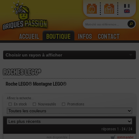
Accueil
Boutique
Infos
Contact
Roches lego®
Roche LEGO® Montagne LEGO®
Affinez la recherche...
En stock
Nouveautés
Promotions
réponses 1 - 24 / 24
non disponible
commander