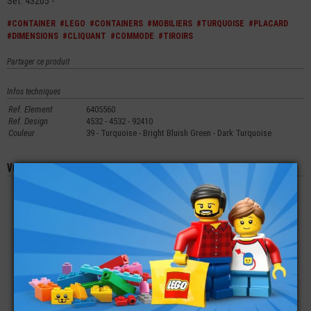
Set: 43205 -
#CONTAINER
#LEGO
#CONTAINERS
#MOBILIERS
#TURQUOISE
#PLACARD
#DIMENSIONS
#CLIQUANT
#COMMODE
#TIROIRS
Partager ce produit
Infos techniques
Ref. Element
6405560
Ref. Design
4532 - 4532 - 92410
Couleur
39 - Turquoise - Bright Bluish Green - Dark Turquoise
Vous aimerez aussi les produits suivants
LEGO® BOITE AUX
LEGO® TIROIR
LEGO® TECHNIC
LETTRES -
CONTAINER 2X3
CONTAINER 6X8X2
CONTAINER 2X2X2
(MODÈLE RENFORCÉ)
€
€
€
0,40
1,29
19,90