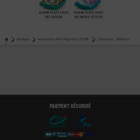
7,90
0,99
0,99
LEGO® PLATE LISSE
LEGO® PLATE LISSE
2X2 CASQUE
2X2 MICRO TÊTE DE
ASTRONAUTE
CHAT
€
€
0,59
0,59
Boutique
Accessoires Mini-Figurines LEGO®
Containers - Mobiliers
Lego® container - box - placard 2x3x2
Paiement sécurisé