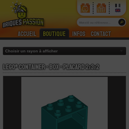
Accueil
Boutique
Infos
Contact
LEGO® Container - Box - Placard 2
x
3
x
2