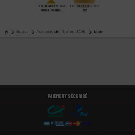
LEGO® ACCESSOIRE
LEGO® PLATE RONDE
MINI-FIGURINE -
1X1
VAISSELLE VERRE À
PIED
€
€
0,28
0,07
Boutique
Accessoires Mini-Figurines LEGO®
Magie
Lego® baguette magique - harry potter
Paiement sécurisé