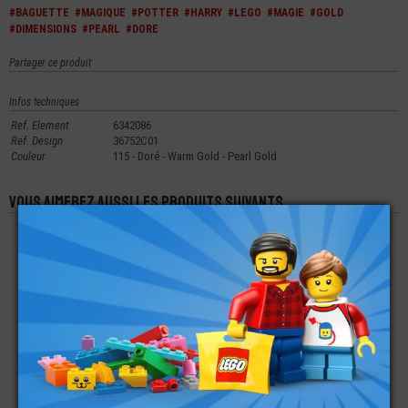
#BAGUETTE
#MAGIQUE
#POTTER
#HARRY
#LEGO
#MAGIE
#GOLD
#DIMENSIONS
#PEARL
#DORE
Partager ce produit
Infos techniques
Ref. Element
6342086
Ref. Design
36752C01
Couleur
115 - Doré - Warm Gold - Pearl Gold
Vous aimerez aussi les produits suivants
LEGO®
LEGO® MINI-
LEGO® NOTICE
AUTOCOLLANT -
FIGURINE HARRY
PAPIER SET 76407
STICKERS SET 76406
POTTER TROLLEY
HARRY POTTER
HARRY POTTER
WITCH
€
€
€
1,99
19,90
3,90
LEGO® MINI-
LEGO® MINI-
LEGO®