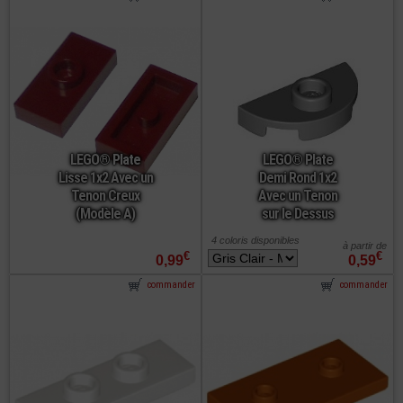
LEGO® Plate
LEGO® Plate
Lisse 1x2 Avec un
Demi Rond 1x2
Tenon Creux
Avec un Tenon
(Modèle A)
sur le Dessus
4 coloris disponibles
à partir de
€
€
0,99
0,59
commander
commander