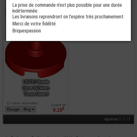
La prise de commande n'est plus possible pour une durée
39 coloris disponibles
40 coloris disponibles
à partir de
à partir de
€
€
indéterminée.
0,08
0,12
Les livraisons reprendront on l'espère très prochainement.
commander
Merci de votre fidélité.
Briquespassion
LEGO® Ronde
Lisse 2x2 Avec
Tenon Ouvert
15 coloris disponibles
à partir de
€
0,10
réponses 1 - 7 / 7