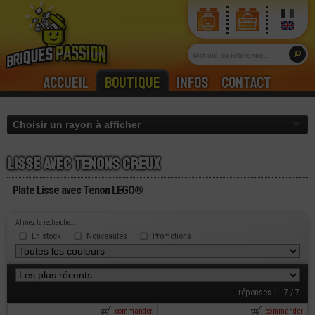
Accueil
Boutique
Infos
Contact
Lisse avec tenons creux
Plate Lisse avec Tenon LEGO®
Affinez la recherche...
En stock
Nouveautés
Promotions
réponses 1 - 7 / 7
commander
commander