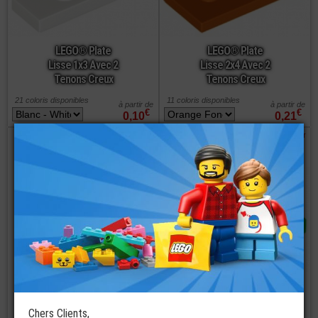
LEGO® Plate
LEGO® Plate
Lisse 1x3 Avec 2
Lisse 2x4 Avec 2
Tenons Creux
Tenons Creux
21 coloris disponibles
11 coloris disponibles
à partir de
à partir de
€
€
0,10
0,21
commander
commander
LEGO® Plate
LEGO® Plate
Lisse 1x2 Avec un
Lisse 2x2 Avec 1
Tenon Creux
Tenon Creux
Chers Clients,