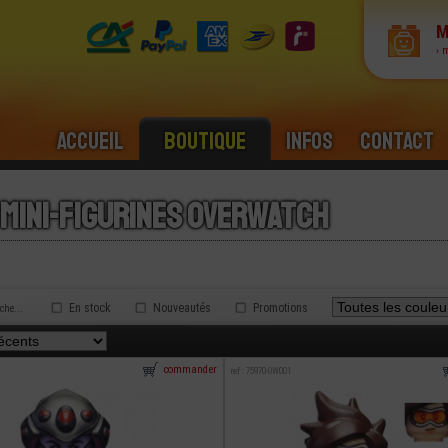
M
› 
Accueil
Boutique
Infos
Contact
 mini-figurines overwatch
En stock
Nouveautés
Promotions
rche...
commander
ref : 75970-OW001