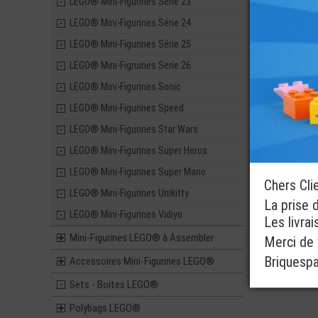
LEGO® Mini-Figurines Série 23
LEGO® Mini-Figurines Série 24
LEGO® Mini-Figurines Série 25
LEGO® Mini-Figruines Serie 26
LEGO® Mini-Figurines Sonic
LEGO® Mini-Figurines Speed
LEGO® Mini-Figurines Star Wars
LEGO® Mini-Figurines Super Heros
LEGO® Mini-Figurines Super Mario
Chers Cli
LEGO® Mini-Figurines Unikitty
La prise 
LEGO® Mini-Figurines Vidiyo
Les livra
Mini-Figurines LEGO® à Assembler
Merci de v
Briquesp
Accessoires Mini-Figurines LEGO®
Sets - Boites LEGO®
Polybags LEGO®