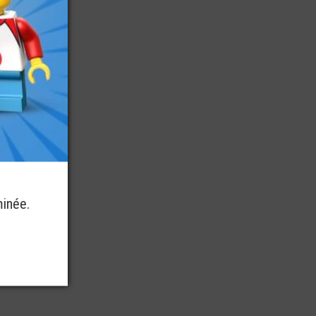
minée.