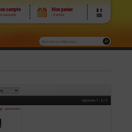
on compte
Mon panier
me connecter
› 0 article
réponses 1 - 2 / 2
commander