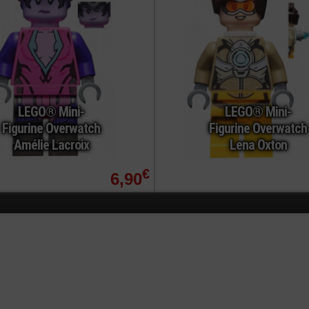
LEGO® Mini-
LEGO® Mini-
Figurine Overwatch
Figurine Overwatch
Amélie Lacroix
Lena Oxton
€
6,90