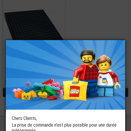
LEGO® Technic
Brique 16x16x1/3
3 coloris disponibles
à partir de
€
3,69
réponse 1 - 1 / 1
Boutique
Pièces Détachées Technic LEGO®
Technic Briques
Technic Briques LEGO® 16x16
Chers Clients,
La prise de commande n'est plus possible pour une durée
indéterminée.