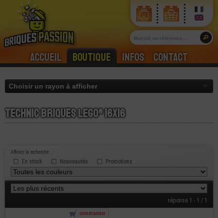
Accueil
Boutique
Infos
Contact
Technic briques lego® 16x16
Affinez la recherche...
En stock
Nouveautés
Promotions
réponse 1 - 1 / 1
commander