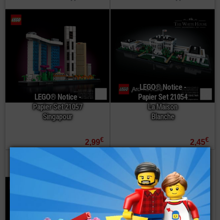
LEGO® Notice -
LEGO® Notice -
Papier Set 21054
Papier Set 21057
La Maison
Singapour
Blanche
€
€
2,99
2,45
commander