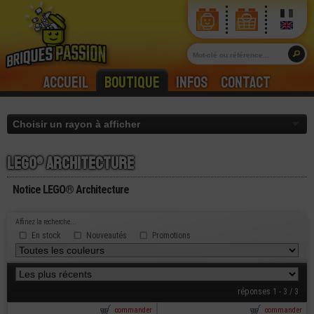
Accueil
Boutique
Infos
Contact
Lego® architecture
Notice LEGO® Architecture
Affinez la recherche...
En stock
Nouveautés
Promotions
réponses 1 - 3 / 3
commander
commander