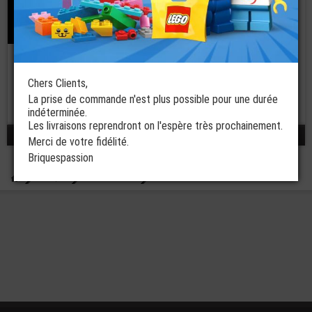
LEGO® Notice -
Papier Set 21058
Architecture
Pyramide
Chers Clients,
La prise de commande n'est plus possible pour une durée
€
indéterminée.
4,99
Les livraisons reprendront on l'espère très prochainement.
réponses 1 - 3 / 3
Merci de votre fidélité.
Briquespassion
Boutique
Notices LEGO®
LEGO® Architecture