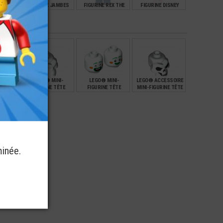
HARRY
FIGURINE JAMBES
FIGURINE REX THE
FIGURINE DISNEY
R
JEAN POCHE (B9)
LEGO MOVIE 2 SET
PRINCESSE ARIEL
70826
€
€
€
€
2,90
7,90
9,00
NI-
LEGO® MINI-
LEGO® MINI-
LEGO® ACCESSOIRE
TÊTE
FIGURINE TÊTE
FIGURINE TÊTE
MINI-FIGURINE TÊTE
LIEN
CRANE AVEC TENON -
HOMME CLOWN (7L)
DE MORT -
 (3M)
HALLOWEEN
HALLOWEEN
€
€
€
€
5,99
2,00
4,99
minée.