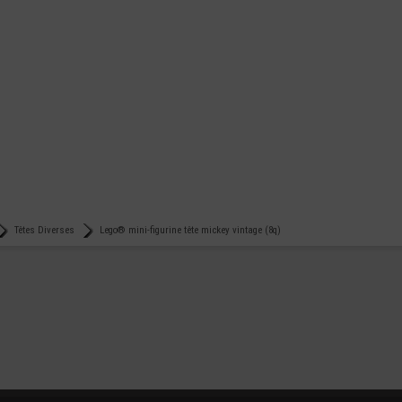
Têtes Diverses
Lego® mini-figurine tête mickey vintage (8q)