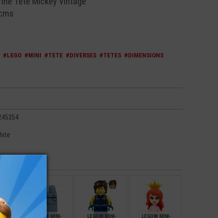
ine Tête Mickey Vintage
 cms
#LEGO
#MINI
#TETE
#DIVERSES
#TETES
#DIMENSIONS
245354
hite
NI-
LEGO® MINI-
LEGO® MINI-
LEGO® MINI-