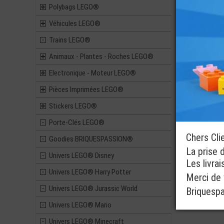
FIGURINE C
Polybags LEGO®
LONG (1
Pièces 
Véhicules LEGO®
1,99
Trains LEGO®
Animaux - Plantes - Roches LEGO®
Electronique - Moteur LEGO®
LEGO® MI
FIGURINE T
Pièces Imprimées LEGO®
MORT - MARI
HALLOW
Stickers LEGO®
1,79
Porte-Clés LEGO®
Chers Cli
Goodies BRIQUESPASSION®
La prise 
Univers LEGO® Disney
Les livra
Univers LEGO® Harry Potter
Merci de v
Univers LEGO® Jurassic World
Briquesp
Univers LEGO® Mario
Univers LEGO® Minecraft