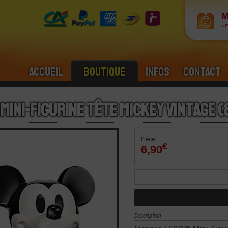
M
› 
Accueil
Boutique
Infos
Contact
 Mini-Figurine Tête Mickey Vintage (
Pièce
€
6,90
Description