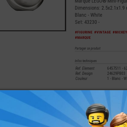
Marque LEGO® Mini-Figur
Dimensions: 2.5x2.1x1.9
Blanc - White
Set: 43230 -
#FIGURINE
#VINTAGE
#MICKEY
#MARQUE
Partager ce produit
Infos techniques
Ref. Element
6457511 - 6
Ref. Design
24629PB03
Couleur
1 - Blanc - W
merez aussi les produits suivants
NI-
LEGO® MINI-
LEGO® ACCESSOIRE
LEGO® ACCESSOIRE
LEGO® MI