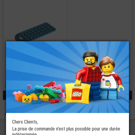
LEGO® Dots
Porte Clef -
Support -
Etiquette Sac -
3x8
2 coloris disponibles
€
3,99
réponse 1 - 1 / 1
Boutique
Bracelets DOTS LEGO®
LEGO® Charms
Chers Clients,
La prise de commande n'est plus possible pour une durée
indéterminée.