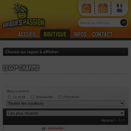
Accueil
Boutique
Infos
Contact
Lego® charms
Affinez la recherche...
En stock
Nouveautés
Promotions
réponse 1 - 1 / 1
commander