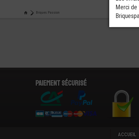
Merci de v
Briques Passion
Briquesp
Paiement sécurisé
ACCUEIL