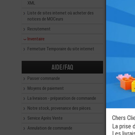
Nous pens
XML
Liste de sites internet où acheter des
Merci pou
notices de MOCeurs
toujours p
Recrutement
Inventaire
Fermeture Temporaire du site internet
Aide/FAQ
Passer commande
Moyens de paiement
La livraison - préparation de commande
Notre stock, provenance des pièces.
Chers Cli
Service Après Vente
La prise 
Annulation de commande
Les livra