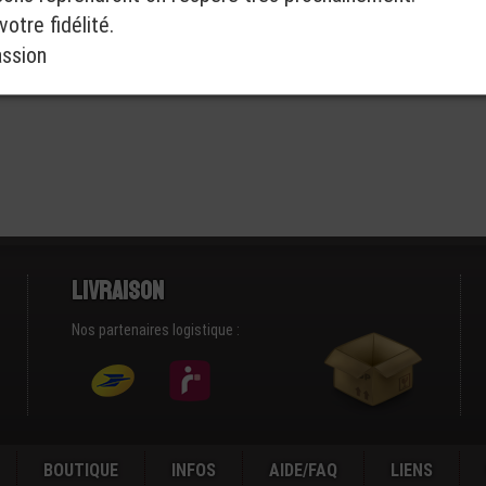
otre fidélité.
assion
Livraison
Nos partenaires logistique :
BOUTIQUE
INFOS
AIDE/FAQ
LIENS