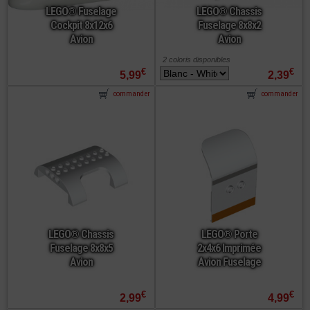
LEGO® Fuselage
LEGO® Chassis
Cockpit 8x12x6
Fuselage 8x8x2
Avion
Avion
2 coloris disponibles
€
€
5,99
2,39
commander
commander
LEGO® Chassis
LEGO® Porte
Fuselage 8x8x5
2x4x6 Imprimée
Avion
Avion Fuselage
€
€
2,99
4,99