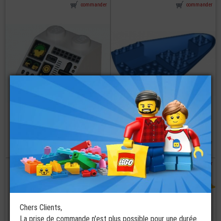
commander
commander
LEGO® Tuile 2x2
Imprimee
LEGO® Chassis
Commande Avion
Fuselage 8x12x2
Hélicoptère
Avion
2 coloris disponibles
à partir de
€
€
0,59
3,39
commander
commander
Chers Clients,
La prise de commande n'est plus possible pour une durée