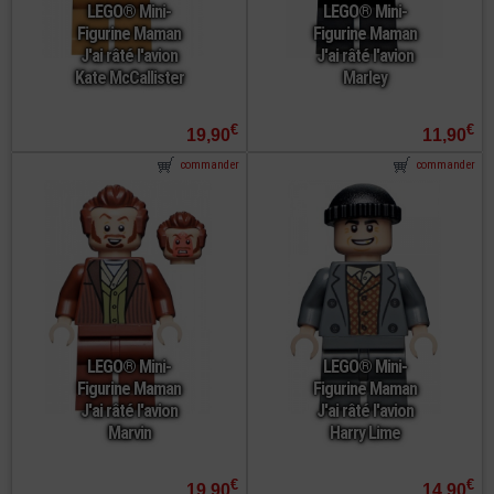
LEGO® Mini-
LEGO® Mini-
Figurine Maman
Figurine Maman
J'ai râté l'avion
J'ai râté l'avion
Kate McCallister
Marley
€
€
19,90
11,90
commander
commander
LEGO® Mini-
LEGO® Mini-
Figurine Maman
Figurine Maman
J'ai râté l'avion
J'ai râté l'avion
Marvin
Harry Lime
€
€
19,90
14,90