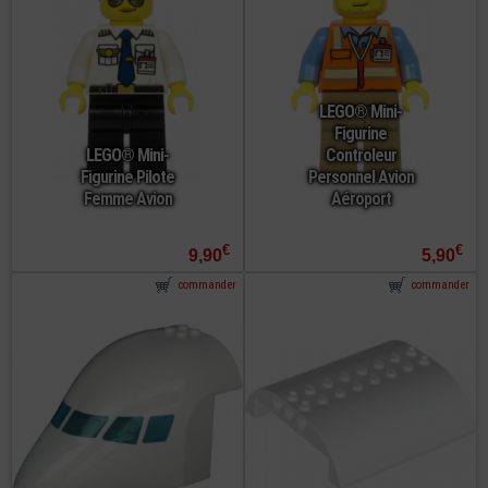
LEGO® Mini-
Figurine
LEGO® Mini-
Controleur
Figurine Pilote
Personnel Avion
Femme Avion
Aéroport
€
€
9,90
5,90
commander
commander