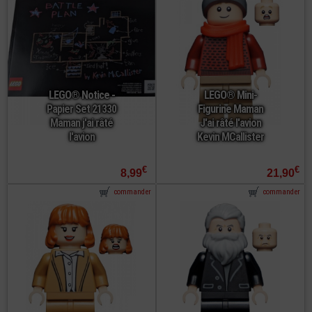
LEGO® Notice -
LEGO® Mini-
Papier Set 21330
Figurine Maman
Maman j'ai râté
J'ai râté l'avion
l'avion
Kevin MCallister
€
€
8,99
21,90
commander
commander