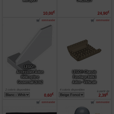
Aéroport
54x20x2/3
€
€
10,00
24,90
commander
commander
LEGO®
Accessoire Avion
LEGO® Chassis
Hélicoptère
Fuselage 8x8x2
Gouvernail 2x3x2
Avion - Véhicule
2 coloris disponibles
4 coloris disponibles
à partir de
€
€
0,60
2,39
commander
commander