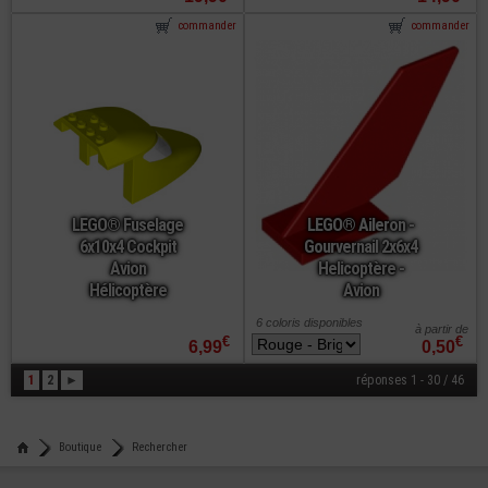
commander
commander
LEGO® Fuselage
LEGO® Aileron -
6x10x4 Cockpit
Gourvernail 2x6x4
Avion
Helicoptère -
Hélicoptère
Avion
6 coloris disponibles
à partir de
€
€
6,99
0,50
1
2
►
réponses 1 - 30 / 46
Boutique
Rechercher