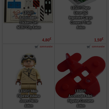
LEGO® Plate
LEGO®
Lisse 2x2
Autocollant -
Imprimée Cargo
Stickers Set
Connect Train
60367 City Avion
Avion
€
€
4,80
1,59
commander
commander
LEGO® Mini-
LEGO®
Figurine Indiana
Accessoire Mini-
Jones Pilote
Figurine Costume
Avion
Avion