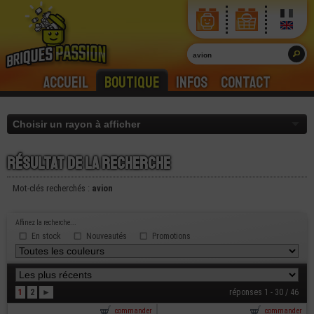
Accueil
Boutique
Infos
Contact
Résultat de la recherche
Mot-clés recherchés :
avion
Affinez la recherche...
En stock
Nouveautés
Promotions
1
2
►
réponses 1 - 30 / 46
commander
commander