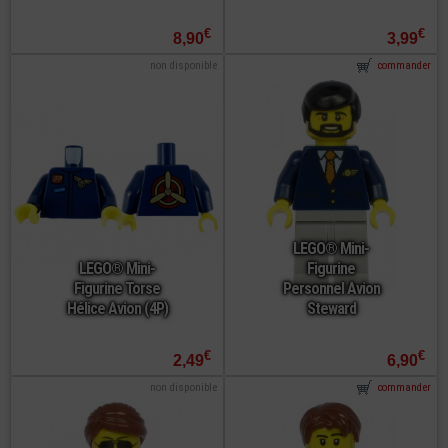
€
€
8,90
3,99
non disponible
commander
LEGO® Mini-
LEGO® Mini-
Figurine
Figurine Torse
Personnel Avion
Hélice Avion (4P)
Steward
€
€
2,49
6,90
non disponible
commander