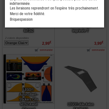
indéterminée.
Les livraisons reprendront on l'espère très prochainement.
LEGO®
Merci de votre fidélité.
Accessoire Avion
Briquespassion
LEGO® Chassis
Aile Queue
Fuselage Avion
d'avion 2x12x5
8x12x2
Imprimée T
2 coloris disponibles
€
€
2,99
3,99
commander
commander
LEGO®
Autocollant -
Stickers City
60262 Avion
LEGO® Aile Avion