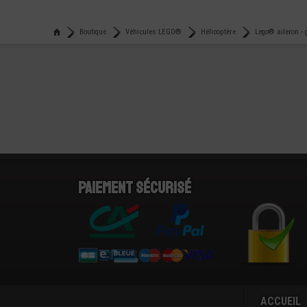
Boutique
Véhicules LEGO®
Hélicoptère
Lego® aileron - 
Paiement sécurisé
ACCUEIL