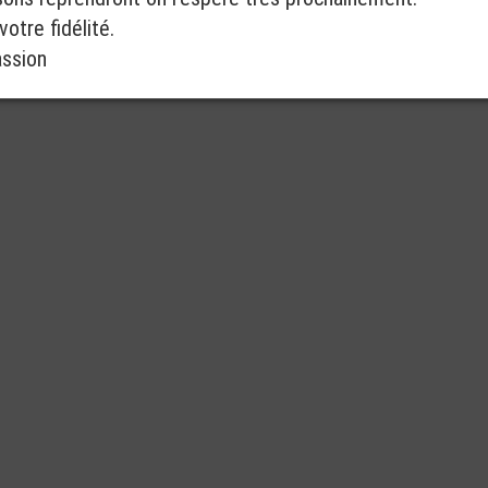
otre fidélité.
assion