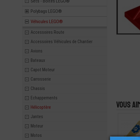
Sets - Boites LEGO®
Polybags LEGO®
Véhicules LEGO®
Accessoires Route
Accessoires Véhicules de Chantier
Avions
Bateaux
Capot Moteur
Carrosserie
Chassis
Echappements
Vous ai
Hélicoptère
Jantes
Moteur
Motos
LEGO® AILE