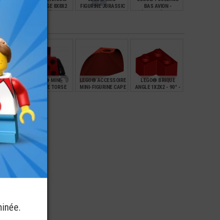
T
FUSELAGE 8X8X2
FIGURINE JURASSIC
BAS AVION -
ÈRE
AVION - VÉHICULE
WORLD OWEN GRADY
HÉLICOPTÈRE 6X8
€
€
€
€
2,49
7,00
0,34
NI-
LEGO® MINI-
LEGO® ACCESSOIRE
LEGO® BRIQUE
JAMBE
FIGURINE TORSE
MINI-FIGURINE CAPE
ANGLE 1X2X2 - 90° -
MENT
COCCINELLE (5V)
EN TISSUS
EN FORME DE L
 (B15)
€
€
€
€
2,49
4,99
0,25
minée.