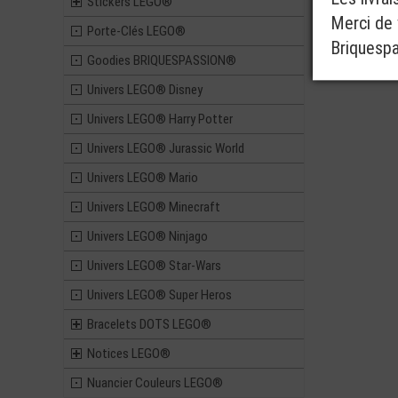
Stickers LEGO®
Merci de v
Porte-Clés LEGO®
Briquesp
Goodies BRIQUESPASSION®
Univers LEGO® Disney
Univers LEGO® Harry Potter
Univers LEGO® Jurassic World
Univers LEGO® Mario
Univers LEGO® Minecraft
Univers LEGO® Ninjago
Univers LEGO® Star-Wars
Univers LEGO® Super Heros
Bracelets DOTS LEGO®
Notices LEGO®
Nuancier Couleurs LEGO®