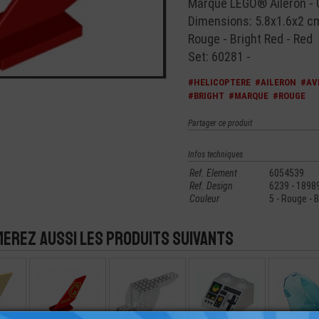
Marque LEGO® Aileron - G
Dimensions: 5.8x1.6x2 c
Rouge - Bright Red - Red
Set: 60281 -
#HELICOPTERE
#AILERON
#AV
#BRIGHT
#MARQUE
#ROUGE
Partager ce produit
Infos techniques
Ref. Element
6054539
Ref. Design
6239 - 1898
Couleur
5 - Rouge - 
merez aussi les produits suivants
RON -
LEGO® AILERON
LEGO® CHASSIS
LEGO® TUILE 2X2
LEGO® PARE