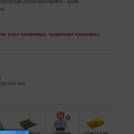
ouvernail 2x6x4 Helicoptère - Avion
ms
ION
#LEGO
#GOURVERNAIL
#DIMENSIONS
#GOUVERNAIL
9
Bright Red - Red
-BRISE
LEGO® CHASSIS
LEGO® MINI-
LEGO® FUSELAGE