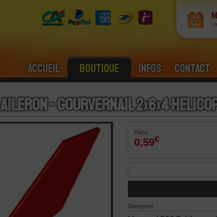
M
› 
Accueil
Boutique
Infos
Contact
 Aileron - Gourvernail 2
x
6
x
4 Helicop
Pièce
€
0,59
Description