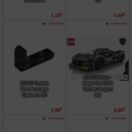
Connecteur
1/2
€
€
1,19
0,49
commander
commander
LEGO® Notice -
LEGO® Technic
Papier Set 42156
Bras de Levage
Technic Peugeot
Epais en L 3x5
9x8
€
€
3,99
9,90
commander
commander