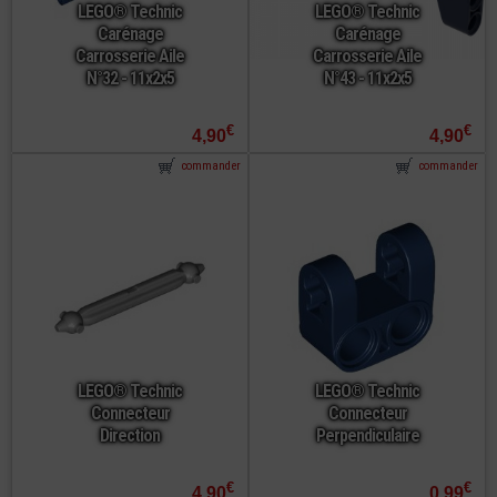
LEGO® Technic
LEGO® Technic
Carénage
Carénage
Carrosserie Aile
Carrosserie Aile
N°32 - 11x2x5
N°43 - 11x2x5
€
€
4,90
4,90
commander
commander
LEGO® Technic
LEGO® Technic
Connecteur
Connecteur
Direction
Perpendiculaire
€
€
4,90
0,99