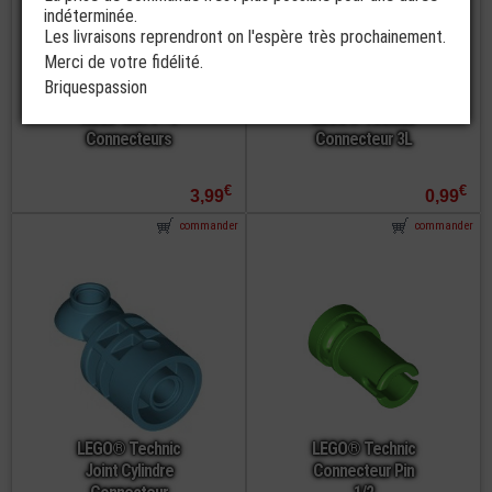
indéterminée.
Les livraisons reprendront on l'espère très prochainement.
Merci de votre fidélité.
Briquespassion
LEGO® Technic
Roue 43x14 - 4
LEGO® Technic
Connecteurs
Connecteur 3L
€
€
3,99
0,99
commander
commander
LEGO® Technic
LEGO® Technic
Joint Cylindre
Connecteur Pin