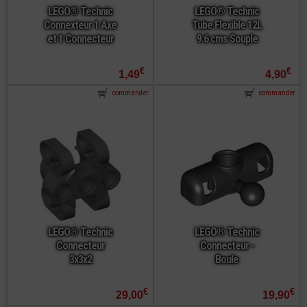
LEGO® Technic
LEGO® Technic
Connexteur 1 Axe
Tube Flexible 12L
et 1 Connecteur
9.6 cms Souple
€
€
1,49
4,90
commander
commander
LEGO® Technic
LEGO® Technic
Connecteur
Connecteur -
3x3x2
Boule
€
€
29,00
19,90