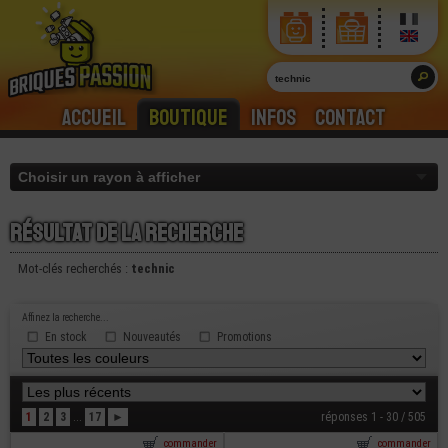
Accueil
Boutique
Infos
Contact
Résultat de la recherche
Mot-clés recherchés :
technic
Affinez la recherche...
En stock
Nouveautés
Promotions
1
2
3
...
17
►
réponses 1 - 30 / 505
commander
commander