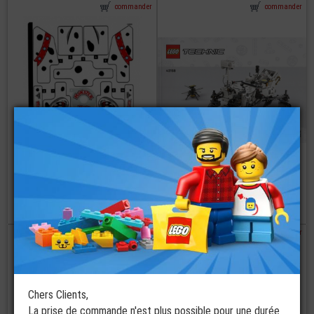
commander
commander
LEGO®
Autocollant -
LEGO® Notice
Stickers Set
Papier Set 42158
42150 Technic
Technic Nasa
€
€
1,69
2,99
commander
commander
Chers Clients,
La prise de commande n'est plus possible pour une durée