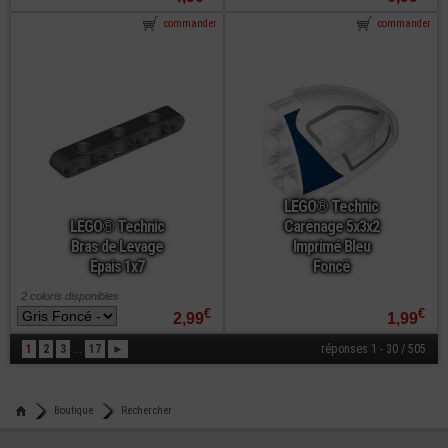
commander
commander
LEGO® Technic
LEGO® Technic
Carénage 5x3x2
Bras de Levage
Imprimé Bleu
Epais 1x7
Foncé
2 coloris disponibles
€
€
2,99
1,99
1
2
3
...
17
►
réponses 1 - 30 / 505
Boutique
Rechercher