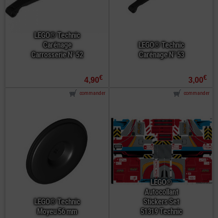
LEGO® Technic
Carénage
LEGO® Technic
Carrosserie N° 52
Carénage N° 53
€
€
4,90
3,00
commander
commander
LEGO®
Autocollant
LEGO® Technic
Stickers Set
Moyeu 56 mm
51319 Technic