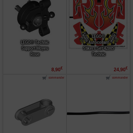
LEGO®
LEGO® Technic
Autocollant
Support Moyeu
Stikers Set 42005
Roue
Technic
€
€
8,90
24,90
commander
commander