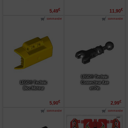
€
€
5,49
11,90
commander
commander
LEGO® Technic
LEGO® Technic
Connecteur Axe
Bloc Moteur
et Pin
€
€
5,90
2,99
commander
commander