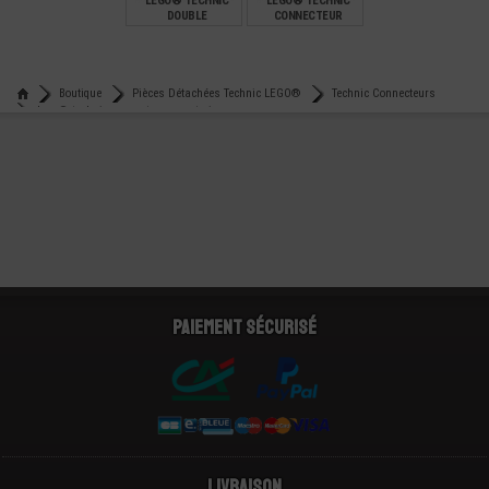
LEGO® TECHNIC
LEGO® TECHNIC
DOUBLE
CONNECTEUR
CONNECTEUR D'AXES
ROTATION
SOUPLE
€
€
0,39
0,39
Boutique
Pièces Détachées Technic LEGO®
Technic Connecteurs
Lego® technic connecteur axe et pin
Paiement sécurisé
Livraison