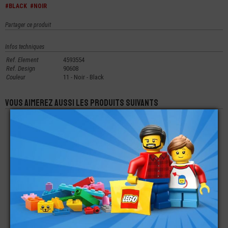
#BLACK
#NOIR
Partager ce produit
Infos techniques
Ref. Element
4593554
Ref. Design
90608
Couleur
11 - Noir - Black
Vous aimerez aussi les produits suivants
LEGO® TECHNIC AXE
LEGO® TECHNIC
LEGO® TECHNIC
4L AVEC BUTÉE
PANNEAU BISEAUTÉ
BRAS DE LEVAGE
5X11X1
EPAIS EN L 3X5
€
€
€
0,23
1,79
3,99
LEGO® TECHNIC
LEGO® TECHNIC
LEGO® TECHNIC
BRAS DE LEVAGE 1X9
CONNECTEUR AXE
CYLINDRE MOTEUR
ANGLE
BAS