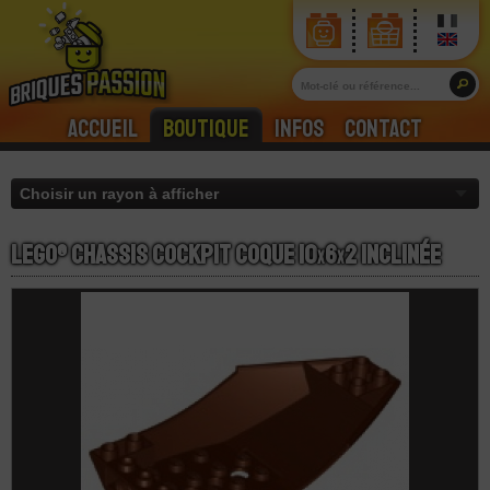
Accueil
Boutique
Infos
Contact
LEGO® Chassis Cockpit Coque 10
x
6
x
2 Inclinée