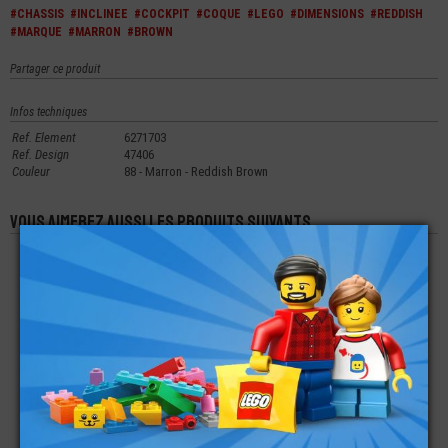
#CHASSIS
#INCLINEE
#COCKPIT
#COQUE
#LEGO
#DIMENSIONS
#REDDISH
#MARQUE
#MARRON
#BROWN
Partager ce produit
Infos techniques
Ref. Element
6271703
Ref. Design
47406
Couleur
88 - Marron - Reddish Brown
Vous aimerez aussi les produits suivants
LEGO® CARÉNAGE
LEGO®
LEGO® CHASSIS
MOTO IMPRIMÉ
CARROSSERIE
COQUE AVANT - NEZ
POMPIER
CHASSIS DE
DE TRAIN 6X9X7
SCOOTER
€
€
€
2,23
4,99
2,79
LEGO® TUILE
LEGO® TUILE
LEGO® TUILE