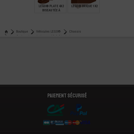
LEGO® PLATE 4X2
LEGO® BRIQUE 1X2
BISEAUTÉE À
GAUCHE
€
€
0,15
0,15
Boutique
Véhicules LEGO®
Chassis
Lego® chassis cockpit coque 10x6x2 inclinée
Paiement sécurisé