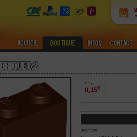
M
› 
Accueil
Boutique
Infos
Contact
Brique 1
x
2
Pièce
€
0,15
Description