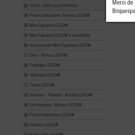
Merci de v
Vitres - Grilles pour Fenêtres
Briquesp
Pièces Détachées Technic LEGO®
Mini-Figurines LEGO®
Mini-Figurines LEGO® à Assembler
Accessoires Mini-Figurines LEGO®
Sets - Boites LEGO®
Polybags LEGO®
Véhicules LEGO®
Trains LEGO®
Animaux - Plantes - Roches LEGO®
Electronique - Moteur LEGO®
Pièces Imprimées LEGO®
Stickers LEGO®
Porte-Clés LEGO®