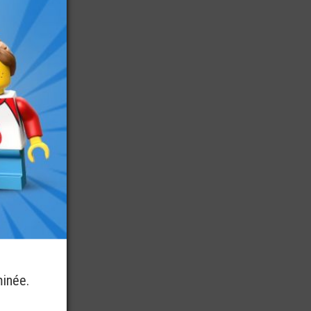
minée.