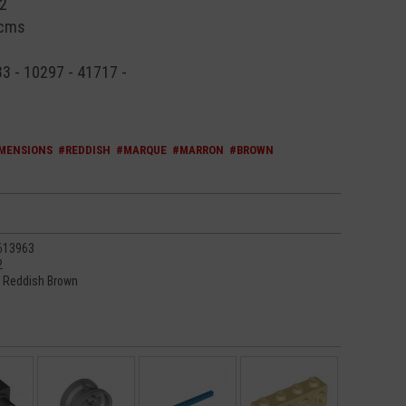
2
 cms
83 - 10297 - 41717 -
MENSIONS
#REDDISH
#MARQUE
#MARRON
#BROWN
613963
2
- Reddish Brown