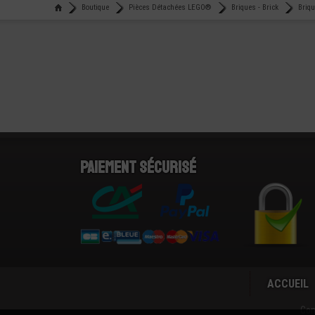
Boutique
Pièces Détachées LEGO®
Briques - Brick
Briq
Paiement sécurisé
ACCUEIL
Con