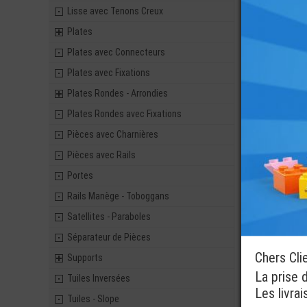
Lisse avec Tenons Creux
Plates
Plates avec Connecteurs
Plates avec Fixations
Plates Rondes - Arrondies
Plates Rondes avec Fixations
Pièces avec Charnières
Pièces avec Rails
Portes
Rails Manège - Toboggans
Satellites - Paraboles
Séparateur de Pièces
Chers Cli
Supports
La prise 
Tuiles Inversées
Les livra
Tuiles - Slope