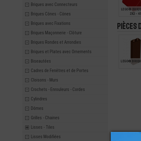
Briques avec Connecteurs
LEGO® BRIQU
Briques Cônes - Cônes
2X2 - 4
Briques avec Fixations
Pièces 
0,17
Briques Maçonnerie - Clôture
Briques Rondes et Arrondies
Briques et Plates avec Ornements
Biseautées
LEGO® BRIQU
Cadres de Fenêtres et de Portes
Cloisons - Murs
0,40
Crochets - Enrouleurs - Cordes
Cylindres
Dômes
Grilles - Chaines
Lisses - Tiles
Lisses Modifiées