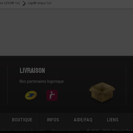
ues LEGO® 1x2
Lego® brique 1x2
Livraison
Nos partenaires logistique :
BOUTIQUE
INFOS
AIDE/FAQ
LIENS
ditions générales de vente
-
Mentions légales
-
© 2021 - 2026 Briques Pas