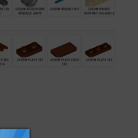
UE 1X2
LEGO® ACCESSOIRE
LEGO® BRIQUE 1X16
LEGO® BRIQUE
2
VÉHICULE JANTE
SUPPORT 1X4 AVEC 4
EURS
Ø43.2X26 MM
TENONS CREUX
€
€
€
€
1,69
0,65
0,24
E 4X2
LEGO® PLATE 1X2
LEGO® PLATE LISSE
LEGO® PLATE 1X3
E À
1X2
E
€
€
€
€
0,10
0,14
0,11