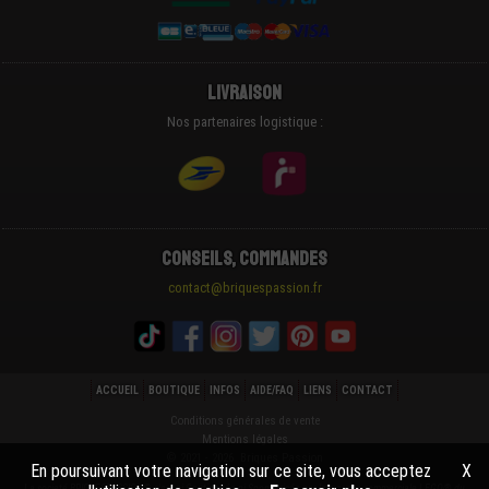
Livraison
Nos partenaires logistique :
Conseils, Commandes
contact@briquespassion.fr
ACCUEIL
BOUTIQUE
INFOS
AIDE/FAQ
LIENS
CONTACT
Conditions générales de vente
Mentions légales
© 2021 - 2026 Briques Passion
En poursuivant votre navigation sur ce site, vous acceptez
X
La societé BRIQUESPASSION® n'est ni Cautionnée ni Sponsorisée par la marque commerciale LEGO® du