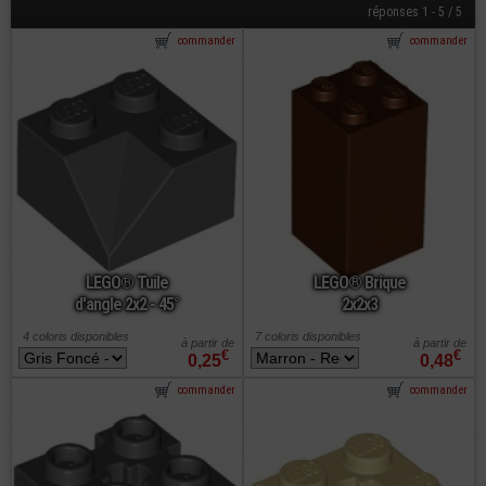
réponses 1 - 5 / 5
commander
commander
LEGO® Tuile
LEGO® Brique
d'angle 2x2 - 45°
2x2x3
4 coloris disponibles
7 coloris disponibles
à partir de
à partir de
€
€
0,25
0,48
commander
commander