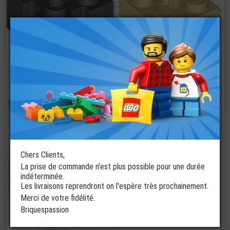
LEGO® Brique
LEGO® Brique
2x2 Modifiée
2x2 - Effet
Avec Rainure Rail
Cannelure
2 coloris disponibles
2 coloris disponibles
à partir de
€
€
0,22
0,48
commander
Chers Clients,
La prise de commande n'est plus possible pour une durée
indéterminée.
Les livraisons reprendront on l'espère très prochainement.
Merci de votre fidélité.
Briquespassion