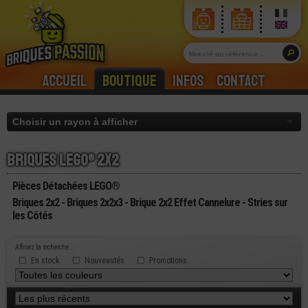
Accueil
Boutique
Infos
Contact
Briques lego® 2x2
Pièces Détachées LEGO®
Briques 2x2 - Briques 2x2x3 - Brique 2x2 Effet Cannelure - Stries sur
les Côtés
Affinez la recherche...
En stock
Nouveautés
Promotions