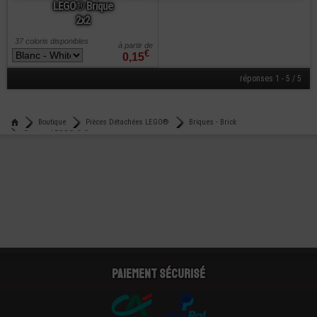
LEGO® Brique
2x2
37 coloris disponibles
à partir de
€
0,15
réponses 1 - 5 / 5
Boutique
Pièces Détachées LEGO®
Briques - Brick
Briques LEGO® 2x2
Paiement sécurisé