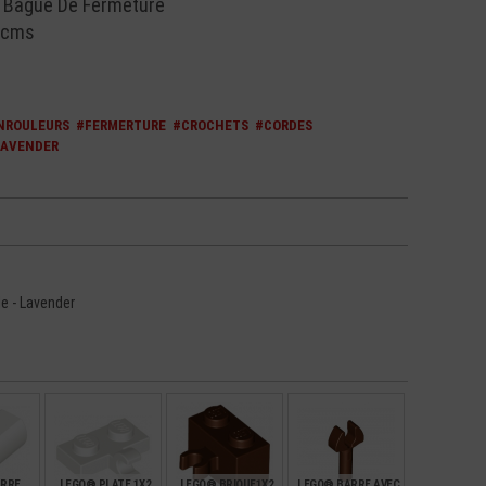
 Bague De Fermeture
6 cms
NROULEURS
#FERMERTURE
#CROCHETS
#CORDES
LAVENDER
e - Lavender
ARRE
LEGO® PLATE 1X2
LEGO® BRIQUE1X2
LEGO® BARRE AVEC