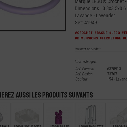
Marque LEGO® Crochet -
Dimensions : 3.3x3.5x0.
Lavande - Lavender
Set: 41949 -
#CROCHET
#BAGUE
#LEGO
#E
#DIMENSIONS
#FERMETURE
#
Partager ce produit
Infos techniques
Ref. Element
6328913
Ref. Design
73767
Couleur
154 - Lavand
merez aussi les produits suivants
E POUR
LEGO® SOCLE BOITE
LEGO® BARRE
LEGO® BAGUETTE
LEGO® B