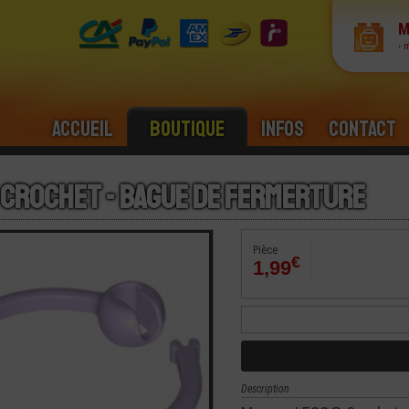
M
› 
Accueil
Boutique
Infos
Contact
 Crochet - Bague De Fermerture
Pièce
€
1,99
Description