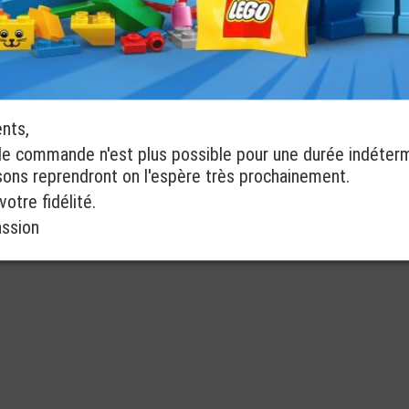
ents,
de commande n'est plus possible pour une durée indéter
isons reprendront on l'espère très prochainement.
otre fidélité.
assion