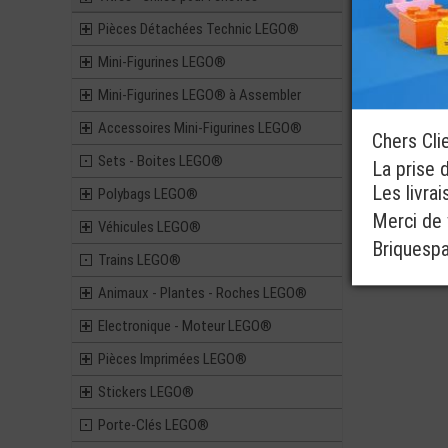
Pièces Détachées Technic LEGO®
Mini-Figurines LEGO®
Mini-Figurines LEGO® à Assembler
Accessoires Mini-Figurines LEGO®
Chers Cli
Sets - Boites LEGO®
La prise 
Les livra
Polybags LEGO®
Merci de v
Véhicules LEGO®
Briquesp
Trains LEGO®
Animaux - Plantes - Roches LEGO®
Electronique - Moteur LEGO®
Pièces Imprimées LEGO®
Stickers LEGO®
Porte-Clés LEGO®