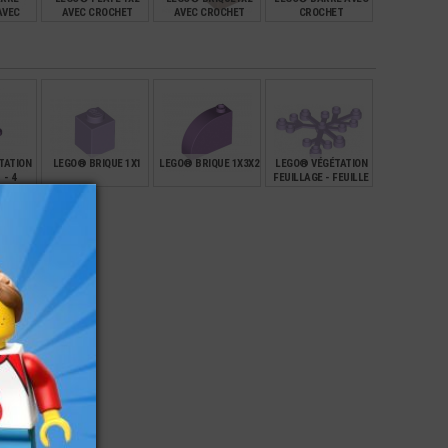
AVEC
AVEC CROCHET
AVEC CROCHET
CROCHET
ET
VERTICAL
HORIZONTAL
€
€
€
€
0,17
0,27
0,21
TATION
LEGO® BRIQUE 1X1
LEGO® BRIQUE 1X3X2
LEGO® VÉGÉTATION
 - 4
FEUILLAGE - FEUILLE
S
6X5
€
€
€
€
0,10
0,30
0,69