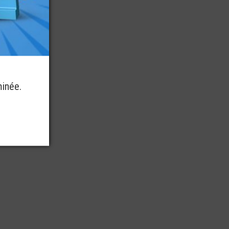
minée.