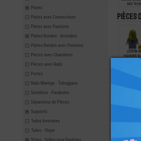
AXE TECH
Plates
Pièces 
Plates avec Connecteurs
0,10
Plates avec Fixations
Plates Rondes - Arrondies
Plates Rondes avec Fixations
LEGO® MI
Pièces avec Charnières
FIGURINE B
AVEC RO
Pièces avec Rails
Portes
7,90
Rails Manège - Toboggans
Satellites - Paraboles
Séparateur de Pièces
Supports
Tuiles Inversées
Tuiles - Slope
Vitres - Grilles pour Fenêtres