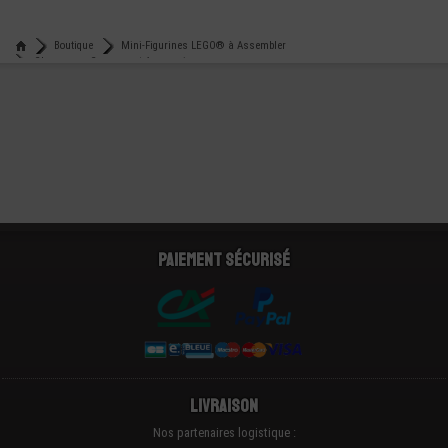
AMERICA
€
€
6,49
5,90
Boutique
Mini-Figurines LEGO® à Assembler
Chapeaux - Casques et Accessoires
Lego® accessoire - casque de kendo - ninjago
Paiement sécurisé
Livraison
Nos partenaires logistique :