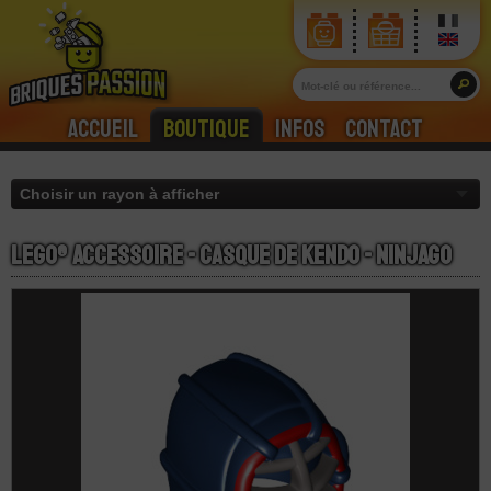
Accueil
Boutique
Infos
Contact
LEGO® Accessoire - Casque De Kendo - Ninjago