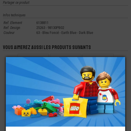
Partager ce produit
Infos techniques
Ref. Element
6138811
Ref. Design
25263 - 98130PB02
Couleur
63 - Bleu Foncé - Earth Blue - Dark Blue
Vous aimerez aussi les produits suivants
LEGO® ACCESSOIRE
LEGO® ACCESSOIRE
LEGO® ACCESSOIRE
MINI-FIGURINE ARME
MINI-FIGURINE
VÉHICULE PARE
EPEE - CHEVALIER -
CANOE KAYAK
BRISE 6X6X2
€
€
€
0,69
5,99
3,49
LEGO® ACCESSOIRE
LEGO® ACCESSOIRE
LEGO® MAIN
MINI-FIGURINE
VÉHICULE BROSSE
FIGURINE CÔTÉ
CASQUE DE MOTO
LAVAGE
GAUCHE
IMPRIMÉE
€
€
€