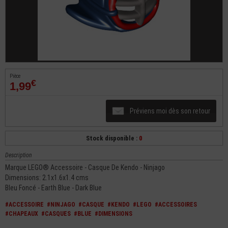
Pièce
€
1,99
Préviens moi dès son retour
Stock disponible :
0
Description
Marque LEGO® Accessoire - Casque De Kendo - Ninjago
Dimensions: 2.1x1.6x1.4 cms
Bleu Foncé - Earth Blue - Dark Blue
#ACCESSOIRE
#NINJAGO
#CASQUE
#KENDO
#LEGO
#ACCESSOIRES
#CHAPEAUX
#CASQUES
#BLUE
#DIMENSIONS