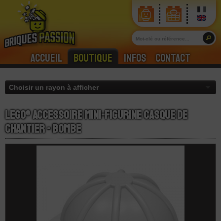
Accueil
Boutique
Infos
Contact
LEGO® Accessoire Mini-Figurine Casque De
Chantier - Bombe