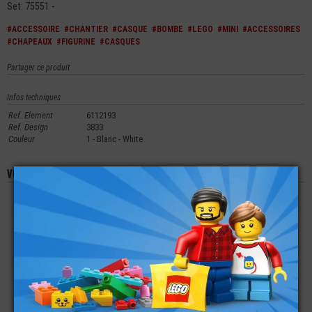
Set: 75551 -
#ACCESSOIRE
#CHANTIER
#CASQUE
#BOMBE
#LEGO
#MINI
#ACCESSOIRES
#CHAPEAUX
#FIGURINE
#CASQUES
Partager ce produit
Infos techniques
Ref. Element
6112193
Ref. Design
3833
Couleur
1 - Blanc - White
Vous aimerez aussi les produits suivants
LEGO® PLATE LISSE
LEGO® MINI-
LEGO® MINI-
RONDE 1X1 IMPRIMÉE
FIGURINE CHEVEUX
FIGURINE
D'UNE ABEILLE
LONGS RAIDES AVEC
SECRÉTAIRE
BARETTES (3F)
€
€
€
0,59
2,99
7,90