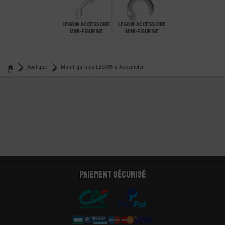
€
€
€
3,99
2,49
7,99
LEGO® ACCESSOIRE
LEGO® ACCESSOIRE
MINI-FIGURINE
MINI-FIGURINE
PLUME POUR
CASQUE AVIATEUR
CHAPEAUX
€
€
0,59
2,49
Boutique
Mini-Figurines LEGO® à Assembler
Chapeaux - Casques et Accessoires
Lego® accessoire mini-figurine casque de chantier - bombe
Paiement sécurisé