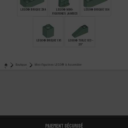
LEGO® BRIQUE 2X4
LEGO® MINI-
LEGO® BRIQUE 1X4
FIGURINES JAMBES
UNI (A6)
€
€
€
0,38
1,19
0,21
LEGO® BRIQUE 1X1
LEGO® TUILE 1X3 -
25°
€
€
0,11
0,15
Boutique
Mini-Figurines LEGO® à Assembler
Chapeaux - Casques et Accessoires
Lego® accessoire mini-figurine coiffe statue de la liberté
Paiement sécurisé