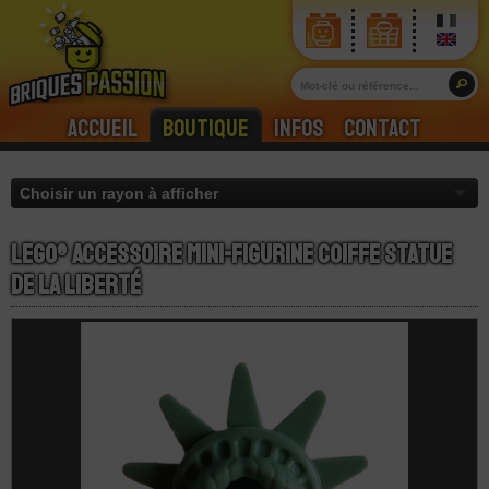
Accueil
Boutique
Infos
Contact
LEGO® Accessoire Mini-Figurine Coiffe Statue
de la Liberté