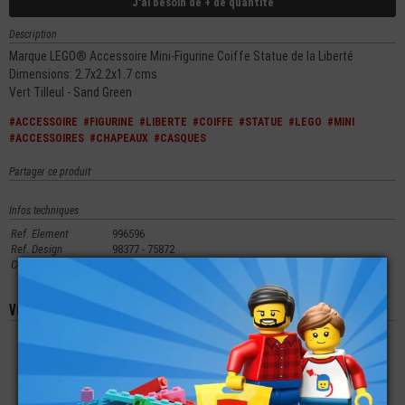
J'ai besoin de + de quantité
Description
Marque LEGO® Accessoire Mini-Figurine Coiffe Statue de la Liberté
Dimensions: 2.7x2.2x1.7 cms
Vert Tilleul - Sand Green
#ACCESSOIRE
#FIGURINE
#LIBERTE
#COIFFE
#STATUE
#LEGO
#MINI
#ACCESSOIRES
#CHAPEAUX
#CASQUES
Partager ce produit
Infos techniques
Ref. Element
996596
Ref. Design
98377 - 75872
Couleur
48 - Vert Tilleul - Sand Green
Vous aimerez aussi les produits suivants